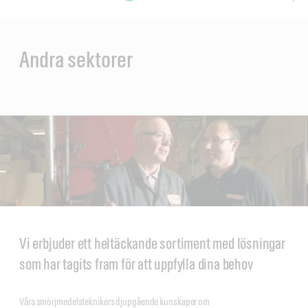
Main
Content
en
ol-
Andra sektorer
Vi erbjuder ett heltäckande sortiment med lösningar
som har tagits fram för att uppfylla dina behov
Våra smörjmedelsteknikers djupgående kunskaper om