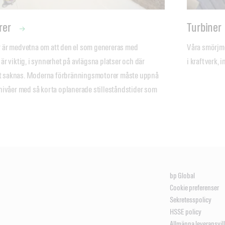
rer
Turbiner
 är medvetna om att den el som genereras med 
Våra smörjme
r viktig, i synnerhet på avlägsna platser och där 
i kraftverk, 
tet saknas. Moderna förbränningsmotorer måste uppnå 
nivåer med så korta oplanerade stilleståndstider som 
bp Global
Cookie preferenser
Sekretesspolicy
HSSE policy
Allmänna leveransvil