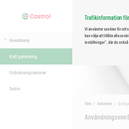
Trafikinformation f
Vi använder cookies för att
kan välja att tillåta alla co
Huvudmeny
inställningar”, där du också
Kraft generering
Förbränningsmotorer
Turbin
Hem
Industrier
Kraft g
Main
Användningsomr
Content