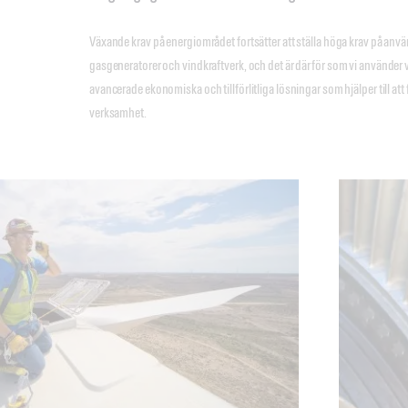
Växande krav på energiområdet fortsätter att ställa höga krav på 
gasgeneratorer och vindkraftverk, och det är därför som vi använder vå
avancerade ekonomiska och tillförlitliga lösningar som hjälper till att f
verksamhet.