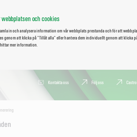
ör webbplatsen och cookies
 samla in och analysera information om vår webbplats prestanda och för att webbpl
okies genom att klicka på ”Tillåt alla” eller hantera dem individuellt genom att klicka
 hittar mer information.
Kontakta oss
Följ oss
Castro
enerering
åden