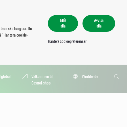
Tillåt
Avvisa
alla
alla
atsen ska fungera. Du
 på ”Hantera cookie-
Hantera cookiepreferenser
Sök
l global
Välkommen till
Worldwide
Castrol-shop
Sök