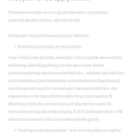
Produktansvar handlar om hur vi sprider information om produkters
potentiella påverkan på hälsa, säkerhet och miljö.
Viktiga delar i vårt produktansvarsprogram inkluderar:
Utvärdering av lansering av nya produkter.
Innan vi introducerar produkter, säkerställer vi att de uppfyller eller överträffar
all tillämplig säkerhetslagstiftning och våra egna normer. Genom
produktutvärderingar identifieras potentiella hälso-, säkerhets- eller miljörisker
och det bekräftas att produktsäkerhets- och kemikaliekontrollagstiftning på
aktuella marknader uppfylls. I utvärderingen beaktas potentiell hälso- eller
miljöpåverkan under hela produktlivscykeln från produktutveckling till
tillverkning, distribution, användning hos företag eller konsument, till
eventuell återvinning eller avfallshantering. År 2012 utvärderade vi över 1 300
råmaterial som används i våra smörjmedelsprodukter globalt.
Hantering av känsliga kemikalier – vi har en strikt policy som reglerar