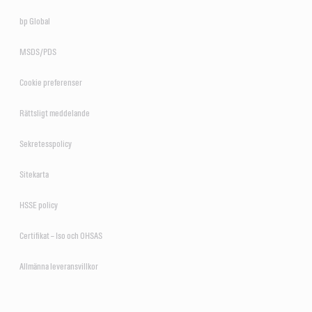
bp Global
MSDS/PDS
Cookie preferenser
Rättsligt meddelande
Sekretesspolicy
Sitekarta
HSSE policy
Certifikat – Iso och OHSAS
Allmänna leveransvillkor