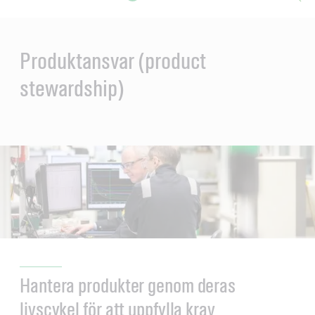
Main
Content
en
ol-
Produktansvar (product
stewardship)
Hantera produkter genom deras
livscykel för att uppfylla krav