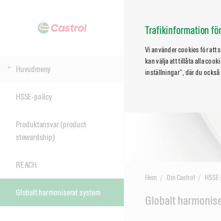
Trafikinformation f
Vi använder cookies för att
kan välja att tillåta alla co
Huvudmeny
inställningar”, där du också
HSSE-policy
Produktansvar (product
stewardship)
REACH
Hem
Om Castrol
HSSE-
Globalt harmoniserat system
Main
Globalt harmonis
Content