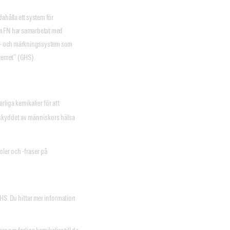
ahålla ett system för
om FN har samarbetat med
ings- och märkningssystem som
stemet” (GHS).
rliga kemikalier för att
 skyddet av människors hälsa
er och -fraser på
GHS. Du hittar mer information