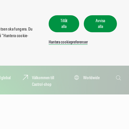
Tillåt
Avvisa
alla
alla
atsen ska fungera. Du
 på ”Hantera cookie-
Hantera cookiepreferenser
Sök
l global
Välkommen till
Worldwide
Castrol-shop
Sök