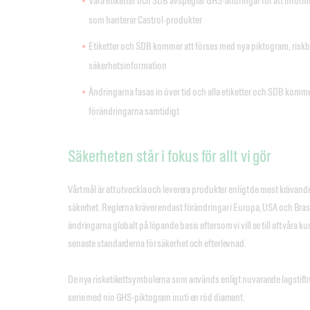
Våra etiketter och SDB avspeglar GHS-ändringar för att informer
som hanterar Castrol-produkter
Etiketter och SDB kommer att förses med nya piktogram, ris
säkerhetsinformation
Ändringarna fasas in över tid och alla etiketter och SDB komme
förändringarna samtidigt
Säkerheten står i fokus för allt vi gör
Vårt mål är att utveckla och leverera produkter enligt de mest krävand
säkerhet. Reglerna kräver endast förändringar i Europa, USA och Brasi
ändringarna globalt på löpande basis eftersom vi vill se till att våra k
senaste standarderna för säkerhet och efterlevnad.
De nya risketikettsymbolerna som används enligt nuvarande lagstiftn
serie med nio GHS-piktogram inuti en röd diamant.