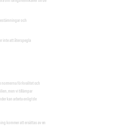
a om farliga kemikalier till de
kbestämningar och
r inte att återspegla
e normerna för kvalitet och
lien, men vi tillämpar
under kan arbeta enligt de
ing kommer att ersättas av en