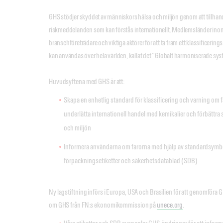
GHS stödjer skyddet av människors hälsa och miljön genom att tillhand
riskmeddelanden som kan förstås internationellt. Medlemsländer in
branschföreträdare och viktiga aktörer för att ta fram ett klassificer
kan användas över hela världen, kallat det ”Globalt harmoniserade sy
Huvudsyftena med GHS är att:
Skapa en enhetlig standard för klassificering och varning om fa
underlätta internationell handel med kemikalier och förbättra
och miljön
Informera användarna om farorna med hjälp av standardsymbol
förpackningsetiketter och säkerhetsdatablad (SDB)
Ny lagstiftning införs i Europa, USA och Brasilien för att genomföra 
om GHS från FN:s ekonomikommission på
unece.org
.