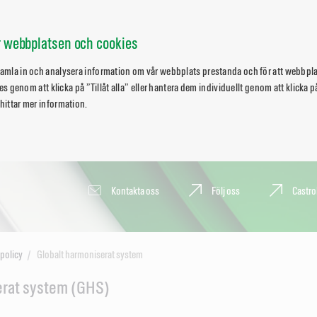
ör webbplatsen och cookies
 samla in och analysera information om vår webbplats prestanda och för att webbpl
okies genom att klicka på ”Tillåt alla” eller hantera dem individuellt genom att klicka
 hittar mer information.
Kontakta oss
Följ oss
Castro
policy
Globalt harmoniserat system
erat system (GHS)