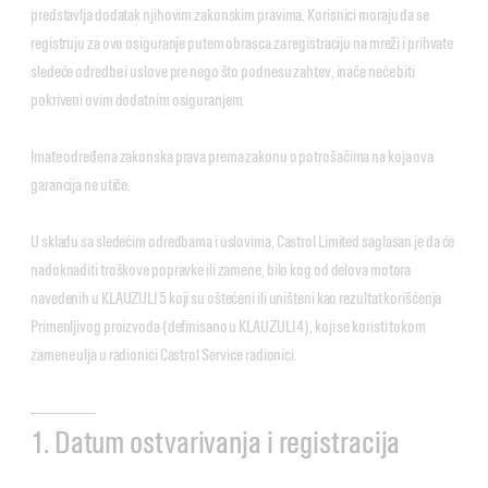
predstavlja dodatak njihovim zakonskim pravima. Korisnici moraju da se
registruju za ovo osiguranje putem obrasca za registraciju na mreži i prihvate
sledeće odredbe i uslove pre nego što podnesu zahtev, inače neće biti
pokriveni ovim dodatnim osiguranjem.
Imate određena zakonska prava prema zakonu o potrošačima na koja ova
garancija ne utiče.
U skladu sa sledećim odredbama i uslovima, Castrol Limited saglasan je da će
nadoknaditi troškove popravke ili zamene, bilo kog od delova motora
navedenih u KLAUZULI 5 koji su oštećeni ili uništeni kao rezultat korišćenja
Primenljivog proizvoda (definisano u KLAUZULI 4), koji se koristi tokom
zamene ulja u radionici Castrol Service radionici.
1. Datum ostvarivanja i registracija