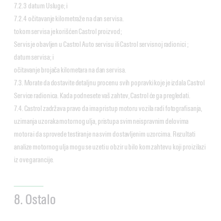
7.2.3 datum Usluge; i
7.2.4 očitavanje kilometraže na dan servisa.
tokom servisa je korišćen Castrol proizvod;
Servis je obavljen u Castrol Auto servisu ili Castrol servisnoj radionici ;
datum servisa; i
očitavanje brojača kilometara na dan servisa.
7.3. Morate da dostavite detaljnu procenu svih popravki koje je izdala Castrol
Service radionica. Kada podnesete vaš zahtev, Castrol će ga pregledati.
7.4. Castrol zadržava pravo da ima pristup motoru vozila radi fotografisanja,
uzimanja uzoraka motornog ulja, pristupa svim neispravnim delovima
motora i da sprovede testiranje na svim dostavljenim uzorcima. Rezultati
analize motornog ulja mogu se uzeti u obzir u bilo kom zahtevu koji proizilazi
iz ove garancije.
8. Ostalo