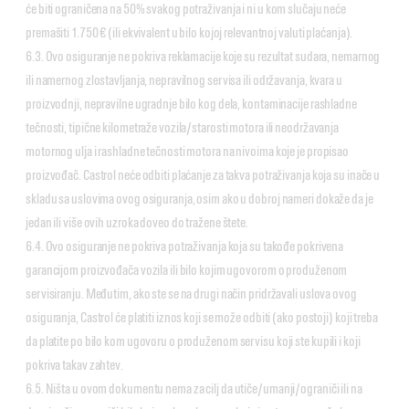
će biti ograničena na 50% svakog potraživanja i ni u kom slučaju neće
premašiti 1.750 € (ili ekvivalent u bilo kojoj relevantnoj valuti plaćanja).
6.3. Ovo osiguranje ne pokriva reklamacije koje su rezultat sudara, nemarnog
ili namernog zlostavljanja, nepravilnog servisa ili održavanja, kvara u
proizvodnji, nepravilne ugradnje bilo kog dela, kontaminacije rashladne
tečnosti, tipične kilometraže vozila/starosti motora ili neodržavanja
motornog ulja i rashladne tečnosti motora na nivoima koje je propisao
proizvođač. Castrol neće odbiti plaćanje za takva potraživanja koja su inače u
skladu sa uslovima ovog osiguranja, osim ako u dobroj nameri dokaže da je
jedan ili više ovih uzroka doveo do tražene štete.
6.4. Ovo osiguranje ne pokriva potraživanja koja su takođe pokrivena
garancijom proizvođača vozila ili bilo kojim ugovorom o produženom
servisiranju. Međutim, ako ste se na drugi način pridržavali uslova ovog
osiguranja, Castrol će platiti iznos koji se može odbiti (ako postoji) koji treba
da platite po bilo kom ugovoru o produženom servisu koji ste kupili i koji
pokriva takav zahtev.
6.5. Ništa u ovom dokumentu nema za cilj da utiče/umanji/ograniči ili na