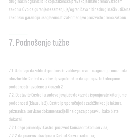
drugi način ograniči bilo koja zakonska prava koja imate prema važećem
zakonu. Ovo osiguranje ne zamenjuje/ograničava niti na drugi način utiče na
zakonsku garanciju usaglašenosti za Primenljive proizvode prema zakonu.
7. Podnošenje tužbe
7.1. U slučaju da želite da podnesete zahtev po ovom osiguranju, morate da
obezbedite Castrol-u zadovoljavajući dokaz da ispunjavate kriterijume
podobnosti navedene u klauzuli 2
7.2. Dostavite Castrol-u zadovoljavajuće dokaze da ispunjavate kriterijume
podobnosti (klauzula 2). Castrol preporučuje da zadržite kopije faktura,
priznanica, servisne dokumentacije ili naloga za popravku, kako biste
dokazali:
7.2.1. da je primenljivi Castrol proizvod korišćen tokom servisa;
7.2.2. da je servis obavljena u Castrol Service radionici;