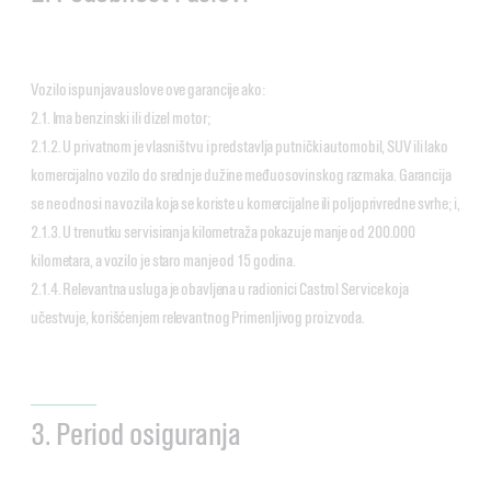
Vozilo ispunjava uslove ove garancije ako:
2.1. Ima benzinski ili dizel motor;
2.1.2. U privatnom je vlasništvu i predstavlja putnički automobil, SUV ili lako
komercijalno vozilo do srednje dužine međuosovinskog razmaka. Garancija
se ne odnosi na vozila koja se koriste u komercijalne ili poljoprivredne svrhe; i,
2.1.3. U trenutku servisiranja kilometraža pokazuje manje od 200.000
kilometara, a vozilo je staro manje od 15 godina.
2.1.4. Relevantna usluga je obavljena u radionici Castrol Service koja
učestvuje, korišćenjem relevantnog Primenljivog proizvoda.
3. Period osiguranja