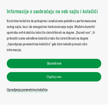
Informacije o saobraćaju na veb-sajtu i kolačići
Koristimo kolačiće da prikupimo i analiziramo podatke o performansama
našeg sajta, kao i da omogućimo funkcionisanje sajta. Možete dozvoliti
upotrebu svih kolačića tako što ćete kliknuti na dugme „Dozvoli sve”, ili
prihvatiti samo određene kolačiće tako što ćete kliknuti na dugme
„Upravljanje parametrima kolačića” gde ćete takođe pronaći više
informacija.
Dozvoli sve
Одбиј све
Upravljanje parametrima kolačića