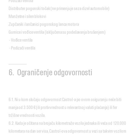
Podizači ventila
Distributer pogonski točak (ne primenjuje se za dizel automobile)
Manžetne i silen blokovi
Zupčanik i lančanici pogonskog lanca motora
Gumice i vođice ventila (isključena su podešavanja brušenjem)
- Vođice ventila
- Podizači ventila
6. Ograničenje odgovornosti
6.1. Ni u kom slučaju odgovornost Castrol-a po ovom osiguranju neće biti
manja od 3.500 € (ili protivvrednost u relevantnoj valuti plaćanja) ili fer
tržišne vrednosti vozila.
6.2. Kada je očitana na brojaču kilometraže vozila jednaka ili veća od 120.000
kilometara na dan servisa, Castrol-ova odgovornost u vezi sa takvim vozilom