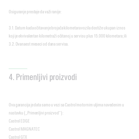
Osiguranje prestaje da važi ranije:
3.1. Datum kada očitavanje brojača kilometara vozila dostiže ukupan iznos
koji je ekvivalentan kilometraži očitanoj u servisu plus 15.000 kilometara; ili
3.2. Dvanaest meseci od dana servisa.
4. Primenljivi proizvodi
Ova garancija je data samo u vezi sa Castrol motornim uljima navedenim u
nastavku („Primenljivi proizvod“):
Castrol EDGE
Castrol MAGNATEC
Castrol GTX