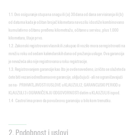
1.1. Ovo osiguranje stupa na snagu ili (a) 30 dana od dana servisiranja ili (b)
od datuma kada je očitan brojač kilometara na vozilu i dostiže kombinovano
kumulativno očitanu pređenu kilometražu, očitane u servisu, plus 1.000
kilometara, šta je prvo.
1.2. Zakonski registrovani vlasnik ili zakupac ili vozilo mora se registrovati na
mreži u roku od sedam kalendarskih dana od pružanja usluge. Ova garancija
je nevažeća ako nije registrovana u roku registracije.
1.3. Registrovanjem garancije kao što je ovde navedeno, izričito se slažete da
ćete biti vezani odredbama ove garancije, uključujući - ali ne ograničavajući
se na - PRIHVATLJIVOSTI I USLOVE u KLAUZULI 2, GARANCIJSKI PERIOD u
KLAUZULI 3 i OGRANIČENJU ODGOVORNOSTI datim u KLAUZULI 6 ispod.
1.4 Castrol ima pravo da povuče ovu garanciju u bilo kom trenutku.
2. Podobnost i uslovi