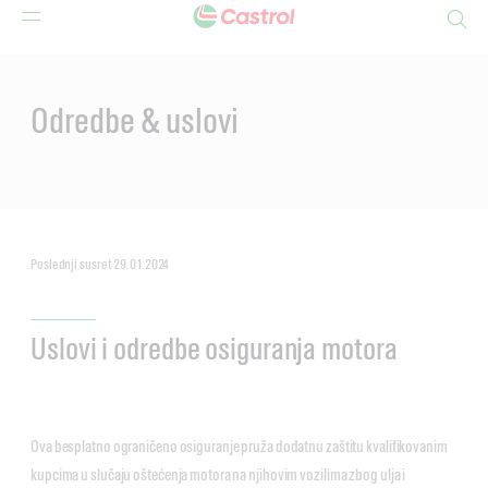
Search
Main
Content
Odredbe & uslovi
Poslednji susret 29.01.2024
Uslovi i odredbe osiguranja motora
Ova besplatno ograničeno osiguranje pruža dodatnu zaštitu kvalifikovanim
kupcima u slučaju oštećenja motora na njihovim vozilima zbog ulja i