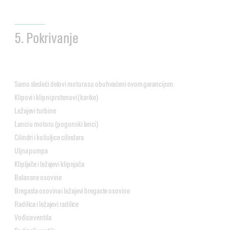
5. Pokrivanje
Samo sledeći delovi motora su obuhvaćeni ovom garancijom:
Klipovi i klipni prstenovi (karike)
Ležajevi turbine
Lanci u motoru (pogonski lanci)
Cilindri i košuljice cilindara
Uljna pumpa
Klipljače i ležajevi klipnjača
Balansne osovine
Bregasta osovina i ležajevi bregaste osovine
Radilica i ležajevi radilice
Vođice ventila