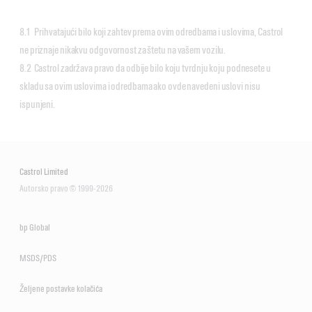
8.1 Prihvatajući bilo koji zahtev prema ovim odredbama i uslovima, Castrol
ne priznaje nikakvu odgovornost za štetu na vašem vozilu.
8.2 Castrol zadržava pravo da odbije bilo koju tvrdnju koju podnesete u
skladu sa ovim uslovima i odredbama ako ovde navedeni uslovi nisu
ispunjeni.
Castrol Limited
Autorsko pravo © 1999-2026
bp Global
MSDS/PDS
Željene postavke kolačića