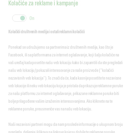
Kolačiće za reklame i kampanje
cookie
cookie
slider
label
Kolačići društvenih medija i ostali reklamni kolačići
Ponekad se udružujemo sa partnerima iz društvenih medija, kao što je
Facebook, ili sa platformama za internet oglašavanje, koji šalju kolačiće na
vaš uređaj kada posetite našu veb lokaciju kako bi zapamtili da ste pregledali
našu veb lokaciju/pokazali interesovanje za naše proizvode ("kolačići
nezavisnih veb lokacija"). To znači da će, kada kasnije posetite te nezavisne
veb lokacije ili neku veb lokaciju koja je pristala da prikazuje reklamne poruke
za našu platformu za internet oglašavanje, prikazane reklamne poruke biti
bolje prilagođene vašim izraženim interesovanjima. Ako kliknete na te
reklamne poruke, preusmeriće vas na našu veb lokaciju.
Naši nezavisni partneri mogu da nam proslede informacije o ukupnom broju
pregleda, deljenja i klikova na linkove koje su dobile te reklamne poruke.