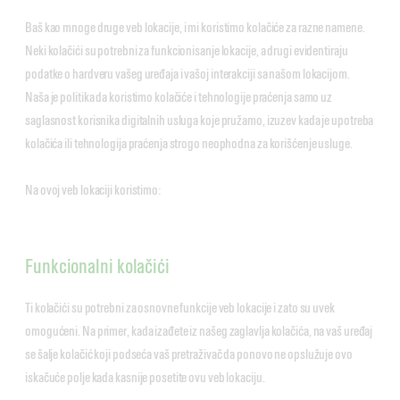
Baš kao mnoge druge veb lokacije, i mi koristimo kolačiće za razne namene.
Neki kolačići su potrebni za funkcionisanje lokacije, a drugi evidentiraju
podatke o hardveru vašeg uređaja i vašoj interakciji sa našom lokacijom.
Naša je politika da koristimo kolačiće i tehnologije praćenja samo uz
saglasnost korisnika digitalnih usluga koje pružamo, izuzev kada je upotreba
kolačića ili tehnologija praćenja strogo neophodna za korišćenje usluge.
Na ovoj veb lokaciji koristimo:
Funkcionalni kolačići
Ti kolačići su potrebni za osnovne funkcije veb lokacije i zato su uvek
omogućeni. Na primer, kada izađete iz našeg zaglavlja kolačića, na vaš uređaj
se šalje kolačić koji podseća vaš pretraživač da ponovo ne opslužuje ovo
iskačuće polje kada kasnije posetite ovu veb lokaciju.