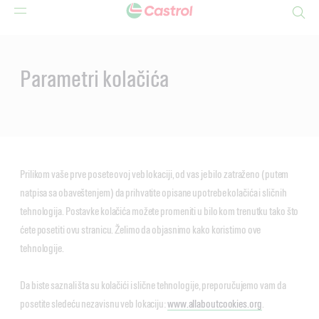
Search
Main
Content
Parametri kolačića
Prilikom vaše prve posete ovoj veb lokaciji, od vas je bilo zatraženo (putem
natpisa sa obaveštenjem) da prihvatite opisane upotrebe kolačića i sličnih
tehnologija. Postavke kolačića možete promeniti u bilo kom trenutku tako što
ćete posetiti ovu stranicu. Želimo da objasnimo kako koristimo ove
tehnologije.
Da biste saznali šta su kolačići i slične tehnologije, preporučujemo vam da
posetite sledeću nezavisnu veb lokaciju:
www.allaboutcookies.org
.