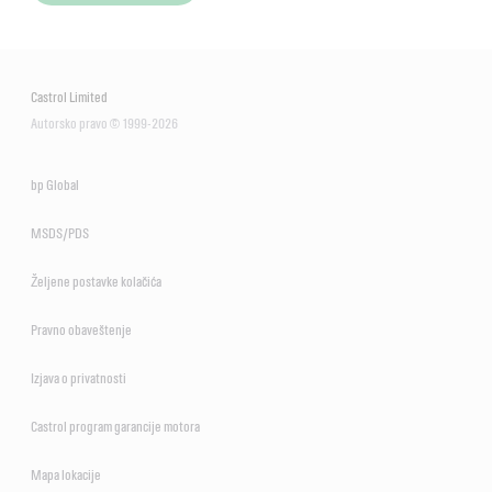
Castrol Limited
Autorsko pravo © 1999-2026
bp Global
MSDS/PDS
Željene postavke kolačića
Pravno obaveštenje
Izjava o privatnosti
Castrol program garancije motora
Mapa lokacije