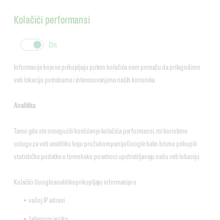
Kolačići performansi
cookie
cookie
slider
label
Informacije koje se prikupljaju putem kolačića nam pomažu da prilagodimo
veb lokaciju potrebama i interesovanjima naših korisnika.
Analitika
Tamo gde ste omogućili korišćenje kolačića performansi, mi koristimo
uslugu za veb analitiku koju pruža kompanija Google kako bismo prikupili
statističke podatke o tome kako posetioci upotrebljavaju našu veb lokaciju.
Kolačići Google analitike prikupljaju informacije o
vašoj IP adresi
željenom jeziku