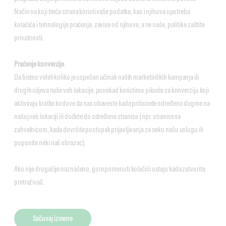
Način na koji treća strana koristi vaše podatke, kao i njihova upotreba
kolačića i tehnologije praćenja, zavise od njihove, a ne naše, politike zaštite
privatnosti.
Praćenje konverzije
Da bismo videli koliko je uspešan učinak naših marketinških kampanja ili
drugih ciljeva naše veb lokacije, ponekad koristimo piksele za konverziju koji
aktiviraju kratke kodove da nas obaveste kada pritisnete određeno dugme na
našoj veb lokaciji ili dođete do određene stranice (npr. stranice sa
zahvalnicom, kada dovršite postupak prijavljivanja za neku našu uslugu ili
popunite neki naš obrazac).
Ako nije drugačije naznačeno, gore pomenuti kolačići ostaju kada zatvorite
pretraživač.
Sačuvaj izmene