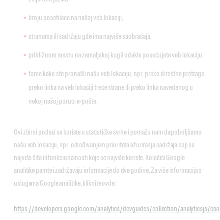
broju posetilaca na našoj veb lokaciji,
stranama ili sadržaju gde ima najviše saobraćaja,
približnom mestu na zemaljskoj kugli odakle posećujete veb lokaciju,
tome kako ste pronašli našu veb lokaciju, npr. preko direktne pretrage,
preko linka na veb lokaciji treće strane ili preko linka navedenog u
nekoj našoj poruci e-pošte.
Ovi zbirni podaci se koriste u statističke svrhe i pomažu nam da poboljšamo
našu veb lokaciju, npr. određivanjem prioriteta ažuriranja sadržaja koji se
najviše čita ili funkcionalnosti koje se najviše koriste. Kolačići Google
analitike pamte i zadržavaju informacije do dve godine. Za više informacija o
uslugama Google analitike, kliknite ovde:
https://developers.google.com/analytics/devguides/collection/analyticsjs/coo