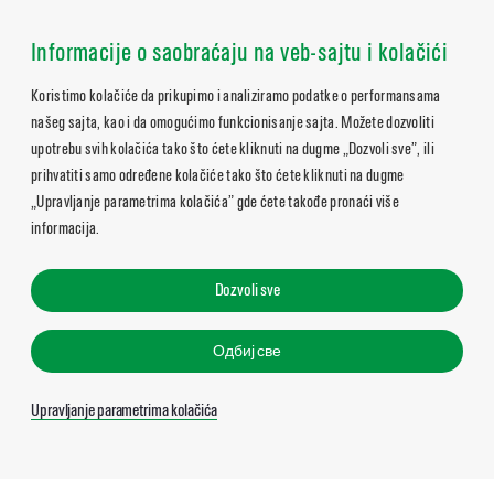
Informacije o saobraćaju na veb-sajtu i kolačići
Koristimo kolačiće da prikupimo i analiziramo podatke o performansama
našeg sajta, kao i da omogućimo funkcionisanje sajta. Možete dozvoliti
upotrebu svih kolačića tako što ćete kliknuti na dugme „Dozvoli sve”, ili
prihvatiti samo određene kolačiće tako što ćete kliknuti na dugme
„Upravljanje parametrima kolačića” gde ćete takođe pronaći više
informacija.
Dozvoli sve
Одбиј све
Upravljanje parametrima kolačića