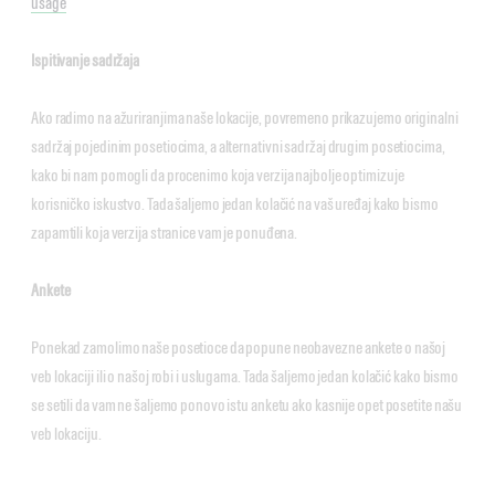
usage
Ispitivanje sadržaja
Ako radimo na ažuriranjima naše lokacije, povremeno prikazujemo originalni
sadržaj pojedinim posetiocima, a alternativni sadržaj drugim posetiocima,
kako bi nam pomogli da procenimo koja verzija najbolje optimizuje
korisničko iskustvo. Tada šaljemo jedan kolačić na vaš uređaj kako bismo
zapamtili koja verzija stranice vam je ponuđena.
Ankete
Ponekad zamolimo naše posetioce da popune neobavezne ankete o našoj
veb lokaciji ili o našoj robi i uslugama. Tada šaljemo jedan kolačić kako bismo
se setili da vam ne šaljemo ponovo istu anketu ako kasnije opet posetite našu
veb lokaciju.