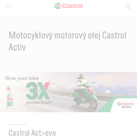
Search
Main
Content
Motocyklový motorový olej Castrol
Activ
Castrol Act>evo