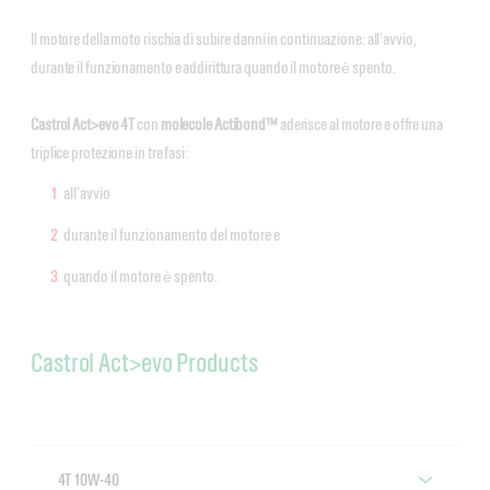
Il motore della moto rischia di subire danni in continuazione: all’avvio,
durante il funzionamento e addirittura quando il motore è spento.
Castrol Act>evo 4T
con
molecole Actibond™
aderisce al motore e offre una
triplice protezione in tre fasi:
all’avvio
durante il funzionamento del motore e
quando il motore è spento.
Castrol Act>evo Products
4T 10W-40