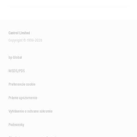
Castrol Act>evo 4T 10W-40
Castrol Limited
Copyright © 1999-2026
bp Global
MSDS/PDS
Preferencie cookie
Právne upozornenie
Vyhlásenie o ochrane súkromia
Podmienky