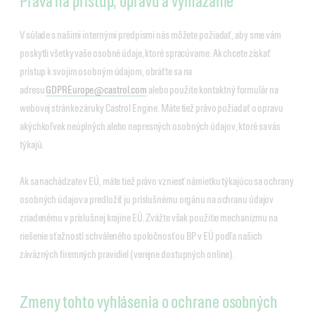
Práva na prístup, opravu a vymazanie
V súlade s našimi internými predpismi nás môžete požiadať, aby sme vám
poskytli všetky vaše osobné údaje, ktoré spracúvame. Ak chcete získať
prístup k svojim osobným údajom, obráťte sa na
adresu
GDPREurope@castrol.com
alebo použite kontaktný formulár na
webovej stránke záruky Castrol Engine. Máte tiež právo požiadať o opravu
akýchkoľvek neúplných alebo nepresných osobných údajov, ktoré sa vás
týkajú.
Ak sa nachádzate v EÚ, máte tiež právo vzniesť námietku týkajúcu sa ochrany
osobných údajov a predložiť ju príslušnému orgánu na ochranu údajov
zriadenému v príslušnej krajine EÚ. Zvážte však použitie mechanizmu na
riešenie sťažností schváleného spoločnosťou BP v EÚ podľa našich
záväzných firemných pravidiel (verejne dostupných online).
Zmeny tohto vyhlásenia o ochrane osobných