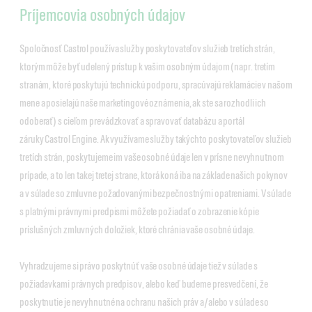
Príjemcovia osobných údajov
Spoločnosť Castrol používa služby poskytovateľov služieb tretích strán,
ktorým môže byť udelený prístup k vašim osobným údajom (napr. tretím
stranám, ktoré poskytujú technickú podporu, spracúvajú reklamácie v našom
mene a posielajú naše marketingové oznámenia, ak ste sa rozhodli ich
odoberať) s cieľom prevádzkovať a spravovať databázu a portál
záruky Castrol Engine. Ak využívame služby takýchto poskytovateľov služieb
tretích strán, poskytujeme im vaše osobné údaje len v prísne nevyhnutnom
prípade, a to len takej tretej strane, ktorá koná iba na základe našich pokynov
a v súlade so zmluvne požadovanými bezpečnostnými opatreniami. V súlade
s platnými právnymi predpismi môžete požiadať o zobrazenie kópie
príslušných zmluvných doložiek, ktoré chránia vaše osobné údaje.
Vyhradzujeme si právo poskytnúť vaše osobné údaje tiež v súlade s
požiadavkami právnych predpisov, alebo keď budeme presvedčení, že
poskytnutie je nevyhnutné na ochranu našich práv a/alebo v súlade so