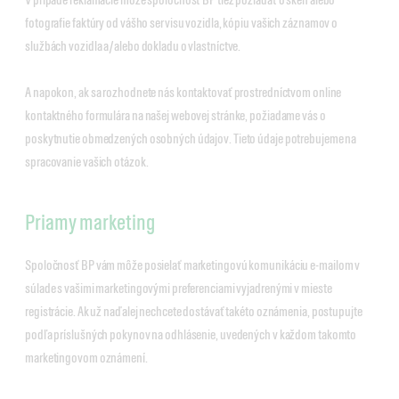
fotografie faktúry od vášho servisu vozidla, kópiu vašich záznamov o
službách vozidla a/alebo dokladu o vlastníctve.
A napokon, ak sa rozhodnete nás kontaktovať prostredníctvom online
kontaktného formulára na našej webovej stránke, požiadame vás o
poskytnutie obmedzených osobných údajov. Tieto údaje potrebujeme na
spracovanie vašich otázok.
Priamy marketing
Spoločnosť BP vám môže posielať marketingovú komunikáciu e-mailom v
súlade s vašimi marketingovými preferenciami vyjadrenými v mieste
registrácie. Ak už naďalej nechcete dostávať takéto oznámenia, postupujte
podľa príslušných pokynov na odhlásenie, uvedených v každom takomto
marketingovom oznámení.