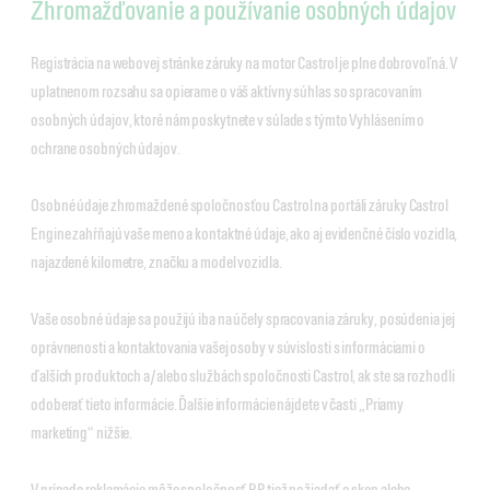
Zhromažďovanie a používanie osobných údajov
Registrácia na webovej stránke záruky na motor Castrol je plne dobrovoľná. V
uplatnenom rozsahu sa opierame o váš aktívny súhlas so spracovaním
osobných údajov, ktoré nám poskytnete v súlade s týmto Vyhlásením o
ochrane osobných údajov.
Osobné údaje zhromaždené spoločnosťou Castrol na portáli záruky Castrol
Engine zahŕňajú vaše meno a kontaktné údaje, ako aj evidenčné číslo vozidla,
najazdené kilometre, značku a model vozidla.
Vaše osobné údaje sa použijú iba na účely spracovania záruky, posúdenia jej
oprávnenosti a kontaktovania vašej osoby v súvislosti s informáciami o
ďalších produktoch a/alebo službách spoločnosti Castrol, ak ste sa rozhodli
odoberať tieto informácie. Ďalšie informácie nájdete v časti „Priamy
marketing“ nižšie.
V prípade reklamácie môže spoločnosť BP tiež požiadať o sken alebo