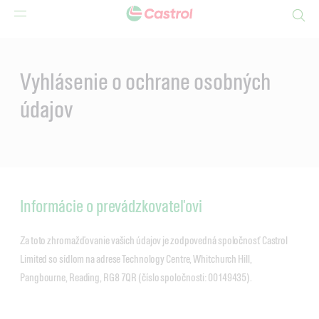
Search
Main
Content
Vyhlásenie o ochrane osobných
údajov
Informácie o prevádzkovateľovi
Za toto zhromažďovanie vašich údajov je zodpovedná spoločnosť Castrol
Limited so sídlom na adrese Technology Centre, Whitchurch Hill,
Pangbourne, Reading, RG8 7QR (číslo spoločnosti: 00149435).