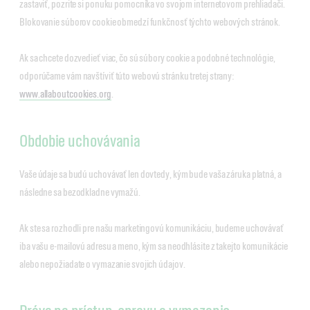
zastaviť, pozrite si ponuku pomocníka vo svojom internetovom prehliadači.
Blokovanie súborov cookie obmedzí funkčnosť týchto webových stránok.
Ak sa chcete dozvedieť viac, čo sú súbory cookie a podobné technológie,
odporúčame vám navštíviť túto webovú stránku tretej strany:
www.allaboutcookies.org
.
Obdobie uchovávania
Vaše údaje sa budú uchovávať len dovtedy, kým bude vaša záruka platná, a
následne sa bezodkladne vymažú.
Ak ste sa rozhodli pre našu marketingovú komunikáciu, budeme uchovávať
iba vašu e-mailovú adresu a meno, kým sa neodhlásite z takejto komunikácie
alebo nepožiadate o vymazanie svojich údajov.