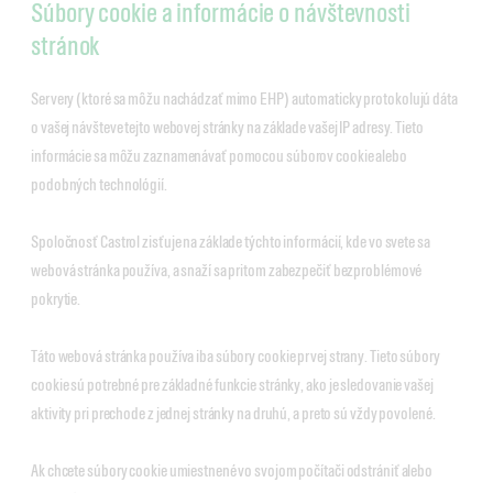
Súbory cookie a informácie o návštevnosti
stránok
Servery (ktoré sa môžu nachádzať mimo EHP) automaticky protokolujú dáta
o vašej návšteve tejto webovej stránky na základe vašej IP adresy. Tieto
informácie sa môžu zaznamenávať pomocou súborov cookie alebo
podobných technológií.
Spoločnosť Castrol zisťuje na základe týchto informácií, kde vo svete sa
webová stránka používa, a snaží sa pritom zabezpečiť bezproblémové
pokrytie.
Táto webová stránka používa iba súbory cookie prvej strany. Tieto súbory
cookie sú potrebné pre základné funkcie stránky, ako je sledovanie vašej
aktivity pri prechode z jednej stránky na druhú, a preto sú vždy povolené.
Ak chcete súbory cookie umiestnené vo svojom počítači odstrániť alebo