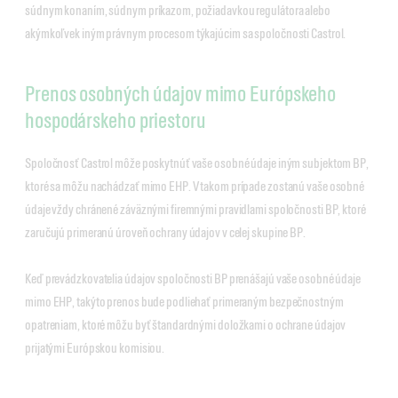
súdnym konaním, súdnym príkazom, požiadavkou regulátora alebo
akýmkoľvek iným právnym procesom týkajúcim sa spoločnosti Castrol.
Prenos osobných údajov mimo Európskeho
hospodárskeho priestoru
Spoločnosť Castrol môže poskytnúť vaše osobné údaje iným subjektom BP,
ktoré sa môžu nachádzať mimo EHP. V takom prípade zostanú vaše osobné
údaje vždy chránené záväznými firemnými pravidlami spoločnosti BP, ktoré
zaručujú primeranú úroveň ochrany údajov v celej skupine BP.
Keď prevádzkovatelia údajov spoločnosti BP prenášajú vaše osobné údaje
mimo EHP, takýto prenos bude podliehať primeraným bezpečnostným
opatreniam, ktoré môžu byť štandardnými doložkami o ochrane údajov
prijatými Európskou komisiou.