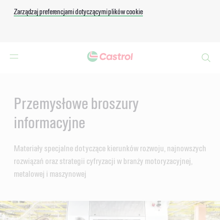
Zarządzaj preferencjami dotyczącymi plików cookie
Search
Main
Content
Przemysłowe broszury
informacyjne
Materiały specjalne dotyczące kierunków rozwoju, najnowszych
rozwiązań oraz strategii cyfryzacji w branży motoryzacyjnej,
metalowej i maszynowej