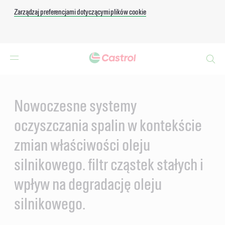
Zarządzaj preferencjami dotyczącymi plików cookie
Search
Main
Content
Nowoczesne systemy
oczyszczania spalin w kontekście
zmian właściwości oleju
silnikowego. filtr cząstek stałych i
wpływ na degradację oleju
silnikowego.