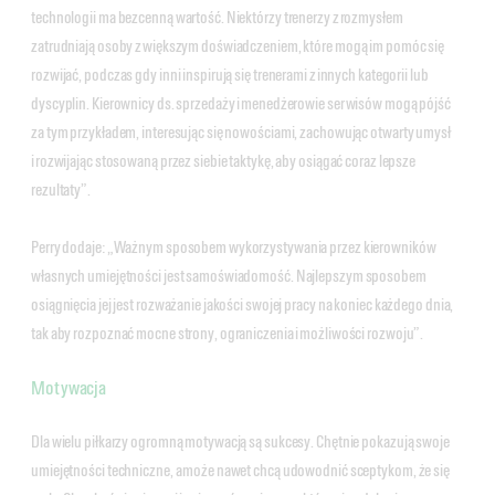
technologii ma bezcenną wartość. Niektórzy trenerzy z rozmysłem
zatrudniają osoby z większym doświadczeniem, które mogą im pomóc się
rozwijać, podczas gdy inni inspirują się trenerami z innych kategorii lub
dyscyplin. Kierownicy ds. sprzedaży i menedżerowie serwisów mogą pójść
za tym przykładem, interesując się nowościami, zachowując otwarty umysł
i rozwijając stosowaną przez siebie taktykę, aby osiągać coraz lepsze
rezultaty”.
Perry dodaje: „Ważnym sposobem wykorzystywania przez kierowników
własnych umiejętności jest samoświadomość. Najlepszym sposobem
osiągnięcia jej jest rozważanie jakości swojej pracy na koniec każdego dnia,
tak aby rozpoznać mocne strony, ograniczenia i możliwości rozwoju”.
Motywacja
Dla wielu piłkarzy ogromną motywacją są sukcesy. Chętnie pokazują swoje
umiejętności techniczne, a może nawet chcą udowodnić sceptykom, że się