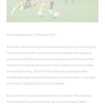
Artykuł opublikowany 18 listopada 2022 r.
W styczniu marka Castrol ogłosiła nawiązanie współpracy z Premier League.
Chociaż to porozumienie umożliwi Castrol promowanie linii najwyższej
jakości olejów i środków smarnych oraz budowanie wśród konsumentów
świadomości na temat sieci serwisów Castrol, wykracza ono poza zwykłą
umowę o sponsoring. Castrol i Premier League przyświecają te same
podstawowe zasady wspierania wysokiego poziomu wyników — na boisku,
w odniesieniu do pracy silników czy w serwisach.
Aby zrozumieć i rozpoznać wspólne cechy przywódcze, które wspierają
doskonałe wyniki zarówno na boisku, jak i w serwisie, marka Castrol