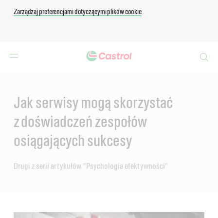
Zarządzaj preferencjami dotyczącymi plików cookie
Search
Main
Content
Jak serwisy mogą skorzystać
z doświadczeń zespołów
osiągających sukcesy
Drugi z serii artykułów "Psychologia efektywności"