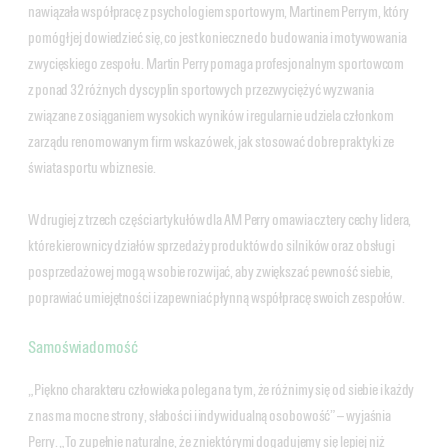
nawiązała współpracę z psychologiem sportowym, Martinem Perrym, który
pomógł jej dowiedzieć się, co jest konieczne do budowania i motywowania
zwycięskiego zespołu. Martin Perry pomaga profesjonalnym sportowcom
z ponad 32 różnych dyscyplin sportowych przezwyciężyć wyzwania
związane z osiąganiem wysokich wyników i regularnie udziela członkom
zarządu renomowanym firm wskazówek, jak stosować dobre praktyki ze
świata sportu w biznesie.
W drugiej z trzech części artykułów dla AM Perry omawia cztery cechy lidera,
które kierownicy działów sprzedaży produktów do silników oraz obsługi
posprzedażowej mogą w sobie rozwijać, aby zwiększać pewność siebie,
poprawiać umiejętności i zapewniać płynną współpracę swoich zespołów.
Samoświadomość
„Piękno charakteru człowieka polega na tym, że różnimy się od siebie i każdy
z nas ma mocne strony, słabości i indywidualną osobowość” — wyjaśnia
Perry. „To zupełnie naturalne, że z niektórymi dogadujemy się lepiej niż