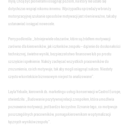
mylą. Chcą być pionierami i osiągnąć poziom, na który nie udało się
dotychczas wspiąć nikomu innemu. W przypadku sprzedaży w branży
motoryzacyjnej szukanie sposobów motywacji jest równie ważne, tak aby
ustanawiać i osiągać nowe cele.
Perry podkreśla: „Istnieje wiele obszarów, które są źródłem motywacji
zarówno dla kierowników, jak i członków zespołu — dążenie do doskonałości
technicznej, świetne wyniki, bezpieczeństwo finansowe lub po prostu
szczęście i spełnienie. Należy zachęcać wszystkich pracowników do
zrozumienia, co ich motywuje, tak aby mogli osiągnąć sukces. Niestety
często w kontekście biznesowym nie jest to analizowane”.
Layla Yebaile, kierownik ds. marketingu usług i konserwacji w Castrol Europe,
stwierdziła: „Budowanie pozytywnej relacji z zespołem, która umożliwia
poznawanie motywacji, jest bardzo korzystne. Uznanie tego, co motywuje
poszczególnych pracowników, pomaga kierownikom w optymalizacji
łącznych wyników zespołu”.