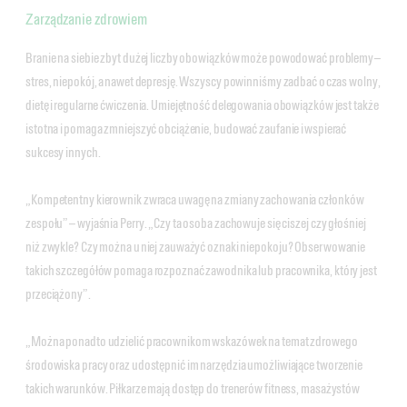
Zarządzanie zdrowiem
Branie na siebie zbyt dużej liczby obowiązków może powodować problemy —
stres, niepokój, a nawet depresję. Wszyscy powinniśmy zadbać o czas wolny,
dietę i regularne ćwiczenia. Umiejętność delegowania obowiązków jest także
istotna i pomaga zmniejszyć obciążenie, budować zaufanie i wspierać
sukcesy innych.
„Kompetentny kierownik zwraca uwagę na zmiany zachowania członków
zespołu” — wyjaśnia Perry. „Czy ta osoba zachowuje się ciszej czy głośniej
niż zwykle? Czy można u niej zauważyć oznaki niepokoju? Obserwowanie
takich szczegółów pomaga rozpoznać zawodnika lub pracownika, który jest
przeciążony”.
„Można ponadto udzielić pracownikom wskazówek na temat zdrowego
środowiska pracy oraz udostępnić im narzędzia umożliwiające tworzenie
takich warunków. Piłkarze mają dostęp do trenerów fitness, masażystów