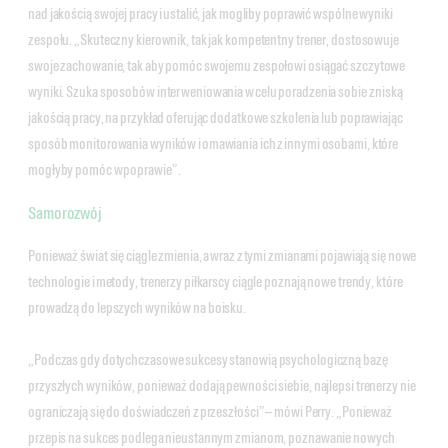
nad jakością swojej pracy i ustalić, jak mogliby poprawić wspólne wyniki
zespołu. „Skuteczny kierownik, tak jak kompetentny trener, dostosowuje
swoje zachowanie, tak aby pomóc swojemu zespołowi osiągać szczytowe
wyniki. Szuka sposobów interweniowania w celu poradzenia sobie z niską
jakością pracy, na przykład oferując dodatkowe szkolenia lub poprawiając
sposób monitorowania wyników i omawiania ich z innymi osobami, które
mogłyby pomóc w poprawie”.
Samorozwój
Ponieważ świat się ciągle zmienia, a wraz z tymi zmianami pojawiają się nowe
technologie i metody, trenerzy piłkarscy ciągle poznają nowe trendy, które
prowadzą do lepszych wyników na boisku.
„Podczas gdy dotychczasowe sukcesy stanowią psychologiczną bazę
przyszłych wyników, ponieważ dodają pewności siebie, najlepsi trenerzy nie
ograniczają się do doświadczeń z przeszłości” — mówi Perry. „Ponieważ
przepis na sukces podlega nieustannym zmianom, poznawanie nowych