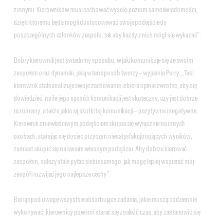
z innymi. Kierowników musi cechować wysoki poziom samoświadomości,
dzięki któremu będą mogli dostosowywać swoje podejście do
poszczególnych członków zespołu, tak aby każdy z nich mógł się wykazać”.
Dobry kierownik jest świadomy sposobu, w jaki komunikuje się ze swoim
zespołem oraz dynamiki, jaką w ten sposób tworzy — wyjaśnia Perry. „Taki
kierownik stale analizuje swoje zachowanie i zbiera opinie zwrotne, aby się
dowiedzieć, na ile jego sposób komunikacji jest skuteczny, czy jest dobrze
rozumiany, a także jakie są skutki tej komunikacji — pozytywne i negatywne.
Kierownik z niewłaściwym podejściem skupia się wyłącznie na innych
osobach, starając się dociec przyczyn niesatysfakcjonujących wyników,
zamiast skupić się na swoim własnym podejściu. Aby dobrze kierować
zespołem, należy stale pytać siebie samego, jak mogę lepiej wspierać mój
zespół i rozwijać jego najlepsze cechy”.
Biorąc pod uwagę wszystkie absorbujące zadania, jakie muszą codziennie
wykonywać, kierownicy powinni starać się znaleźć czas, aby zastanowić się