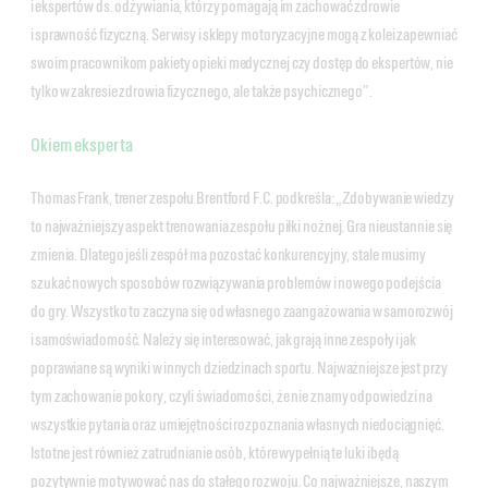
i ekspertów ds. odżywiania, którzy pomagają im zachować zdrowie
i sprawność fizyczną. Serwisy i sklepy motoryzacyjne mogą z kolei zapewniać
swoim pracownikom pakiety opieki medycznej czy dostęp do ekspertów, nie
tylko w zakresie zdrowia fizycznego, ale także psychicznego”.
Okiem eksperta
Thomas Frank, trener zespołu Brentford F.C. podkreśla: „Zdobywanie wiedzy
to najważniejszy aspekt trenowania zespołu piłki nożnej. Gra nieustannie się
zmienia. Dlatego jeśli zespół ma pozostać konkurencyjny, stale musimy
szukać nowych sposobów rozwiązywania problemów i nowego podejścia
do gry. Wszystko to zaczyna się od własnego zaangażowania w samorozwój
i samoświadomość. Należy się interesować, jak grają inne zespoły i jak
poprawiane są wyniki w innych dziedzinach sportu. Najważniejsze jest przy
tym zachowanie pokory, czyli świadomości, że nie znamy odpowiedzi na
wszystkie pytania oraz umiejętności rozpoznania własnych niedociągnięć.
Istotne jest również zatrudnianie osób, które wypełnią te luki i będą
pozytywnie motywować nas do stałego rozwoju. Co najważniejsze, naszym