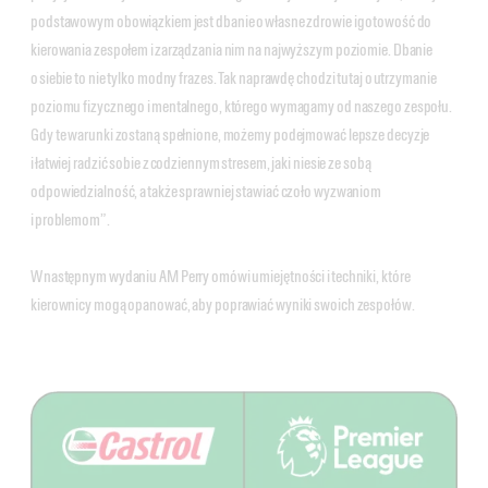
podstawowym obowiązkiem jest dbanie o własne zdrowie i gotowość do
kierowania zespołem i zarządzania nim na najwyższym poziomie. Dbanie
o siebie to nie tylko modny frazes. Tak naprawdę chodzi tutaj o utrzymanie
poziomu fizycznego i mentalnego, którego wymagamy od naszego zespołu.
Gdy te warunki zostaną spełnione, możemy podejmować lepsze decyzje
i łatwiej radzić sobie z codziennym stresem, jaki niesie ze sobą
odpowiedzialność, a także sprawniej stawiać czoło wyzwaniom
i problemom”.
W następnym wydaniu AM Perry omówi umiejętności i techniki, które
kierownicy mogą opanować, aby poprawiać wyniki swoich zespołów.