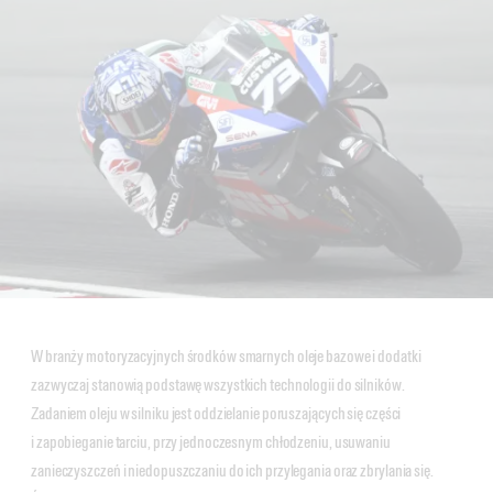
W branży motoryzacyjnych środków smarnych oleje bazowe i dodatki
zazwyczaj stanowią podstawę wszystkich technologii do silników.
Zadaniem oleju w silniku jest oddzielanie poruszających się części
i zapobieganie tarciu, przy jednoczesnym chłodzeniu, usuwaniu
zanieczyszczeń i niedopuszczaniu do ich przylegania oraz zbrylania się.