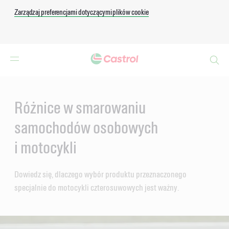
Zarządzaj preferencjami dotyczącymi plików cookie
Search
Main
Content
Różnice w smarowaniu
samochodów osobowych
i motocykli
Dowiedz się, dlaczego wybór produktu przeznaczonego
specjalnie do motocykli czterosuwowych jest ważny.