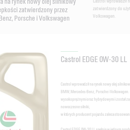
 na rynek nowy olej silnikowy
Castrol wprowadził n
epkości zatwierdzony przez
zatwierdzony do uży
Volkswagen.
nz, Porsche i Volkswagen
Castrol EDGE 0W-30 LL
Castrol wprowadził na rynek nowy olej silniko
BMW, Mercedes-Benz, Porsche i Volkswagen. C
wysokoprężnymi oraz hybrydowymi i został za
nowoczesne silniki,
w których producent pojazdu zaleca stosowani
Castrol EDGE 0W-30 LL spełnia w jednym pro