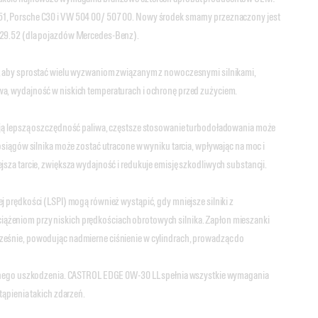
, Porsche C30 i VW 504 00/ 507 00. Nowy środek smarny przeznaczony jest
229.52 (dla pojazdów Mercedes-Benz).
, aby sprostać wielu wyzwaniom związanym z nowoczesnymi silnikami,
a, wydajność w niskich temperaturach i ochronę przed zużyciem.
ają lepszą oszczędność paliwa, częstsze stosowanie turbodoładowania może
osiągów silnika może zostać utracone w wyniku tarcia, wpływając na moc i
sza tarcie, zwiększa wydajność i redukuje emisję szkodliwych substancji.
 prędkości (LSPI) mogą również wystąpić, gdy mniejsze silniki z
żeniom przy niskich prędkościach obrotowych silnika. Zapłon mieszanki
eśnie, powodując nadmierne ciśnienie w cylindrach, prowadząc do
alnego uszkodzenia. CASTROL EDGE 0W-30 LL spełnia wszystkie wymagania
tąpienia takich zdarzeń.