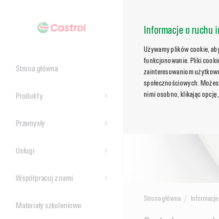
Informacje o ruchu i
Używamy plików cookie, aby 
funkcjonowanie. Pliki cook
Strona główna
zainteresowaniom użytkowni
społecznościowych. Możesz 
nimi osobno, klikając opcję
Produkty
Przemysły
Usługi
Współpracuj z nami
Strona główna
Informacje 
Materiały szkoleniowe
Main