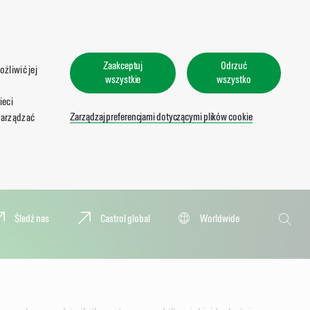
Zaakceptuj
Odrzuć
żliwić jej
wszystkie
wszystko
ieci
Zarządzaj preferencjami dotyczącymi plików cookie
zarządzać
Wyszukaj
Śledź nas
Castrol global
Worldwide
Wyszu