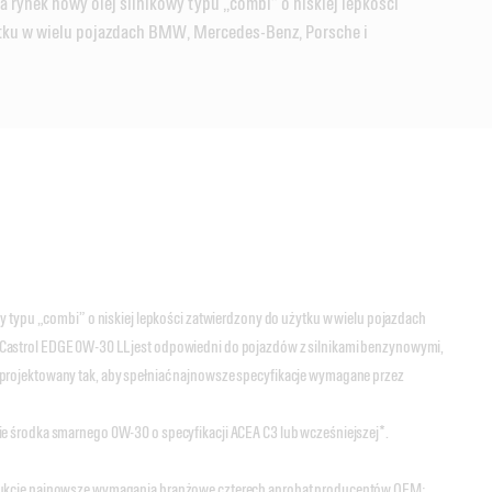
a rynek nowy olej silnikowy typu „combi” o niskiej lepkości
tku w wielu pojazdach BMW, Mercedes-Benz, Porsche i
wy typu „combi” o niskiej lepkości zatwierdzony do użytku w wielu pojazdach
astrol EDGE 0W-30 LL jest odpowiedni do pojazdów z silnikami benzynowymi,
projektowany tak, aby spełniać najnowsze specyfikacje wymagane przez
e środka smarnego 0W-30 o specyfikacji ACEA C3 lub wcześniejszej*.
dukcie najnowsze wymagania branżowe czterech aprobat producentów OEM: