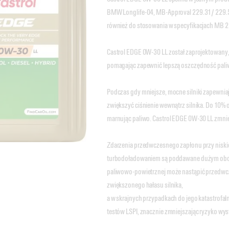
BMW Longlife-04, MB-Approval 229.31/ 229.51
również do stosowania w specyfikacjach MB 
Castrol EDGE 0W-30 LL został zaprojektowany
pomagając zapewnić lepszą oszczędność paliw
Podczas gdy mniejsze, mocne silniki zapewni
zwiększyć ciśnienie wewnątrz silnika. Do 10% 
marnując paliwo. Castrol EDGE 0W-30 LL zmniej
Zdarzenia przedwczesnego zapłonu przy niskiej
turbodoładowaniem są poddawane dużym obcią
paliwowo-powietrznej może nastąpić przedwcz
zwiększonego hałasu silnika,
a w skrajnych przypadkach do jego katastrof
testów LSPI, znacznie zmniejszając ryzyko wys