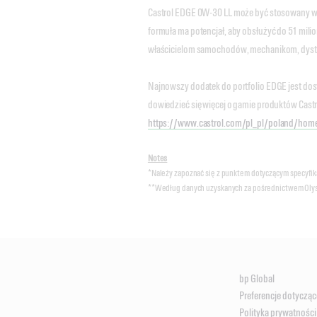
Castrol EDGE 0W-30 LL może być stosowany w
formuła ma potencjał, aby obsłużyć do 51 mili
właścicielom samochodów, mechanikom, dyst
Najnowszy dodatek do portfolio EDGE jest dos
dowiedzieć się więcej o gamie produktów Cast
https://www.castrol.com/pl_pl/poland/home
Notes
*Należy zapoznać się z punktem dotyczącym specyfikac
**Według danych uzyskanych za pośrednictwem Olysla
bp Global
Preferencje dotycząc
Polityka prywatności