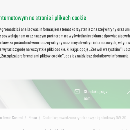
nternetowym na stronie i plikach cookie
gromadzić i analizować informacje na temat korzystania z naszej witryny oraz umo
ie pozwalają nam oraz naszym partnerom na wyświetlanie reklam odpowiadających
ków za pośrednictwem naszej witryny oraz innych witryn internetowych, w tym s
wyrazić zgodę na wszystkie pliki cookie, klikając opcję „Zezwól wszystkim” lub 
 „Zarządzaj preferencjami plików cookie”, gdzie znajdziesz dodatkowe informacje.
Skontaktuj się z
nami
o firmie Castrol
Prasa
Castrol wprowadza na rynek nowy olej silnikowy 0W-30