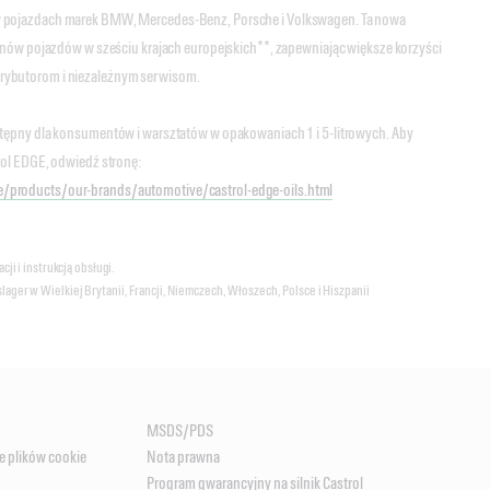
 pojazdach marek BMW, Mercedes-Benz, Porsche i Volkswagen. Ta nowa
onów pojazdów w sześciu krajach europejskich**, zapewniając większe korzyści
rybutorom i niezależnym serwisom.
tępny dla konsumentów i warsztatów w opakowaniach 1 i 5-litrowych. Aby
rol EDGE, odwiedź stronę:
/products/our-brands/automotive/castrol-edge-oils.html
ji i instrukcją obsługi.
ger w Wielkiej Brytanii, Francji, Niemczech, Włoszech, Polsce i Hiszpanii
MSDS/PDS
e plików cookie
Nota prawna
Program gwarancyjny na silnik Castrol