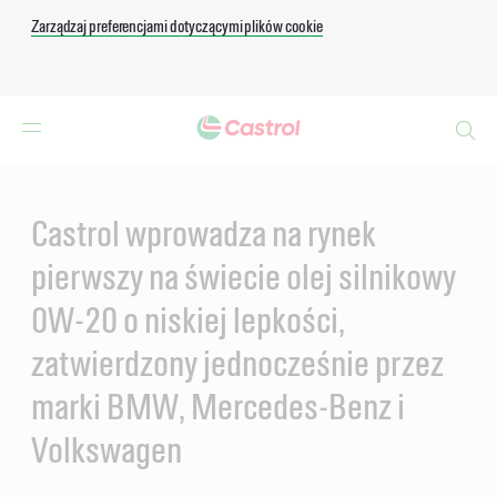
Zarządzaj preferencjami dotyczącymi plików cookie
Search
Main
Content
Castrol wprowadza na rynek
pierwszy na świecie olej silnikowy
0W-20 o niskiej lepkości,
zatwierdzony jednocześnie przez
marki BMW, Mercedes-Benz i
Volkswagen