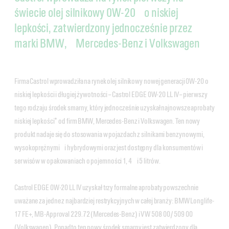
świecie olej silnikowy 0W-20 o niskiej
lepkości, zatwierdzony jednocześnie przez
marki BMW, Mercedes-Benz i Volkswagen
Firma Castrol wprowadziła na rynek olej silnikowy nowej generacji 0W-20 o
niskiej lepkości i długiej żywotności – Castrol EDGE 0W-20 LL IV – pierwszy
tego rodzaju środek smarny, który jednocześnie uzyskał najnowsze aprobaty
niskiej lepkości* od firm BMW, Mercedes-Benz i Volkswagen. Ten nowy
produkt nadaje się do stosowania w pojazdach z silnikami benzynowymi,
wysokoprężnymi i hybrydowymi oraz jest dostępny dla konsumentów i
serwisów w opakowaniach o pojemności 1, 4 i 5 litrów.
Castrol EDGE 0W-20 LL IV uzyskał trzy formalne aprobaty powszechnie
uważane za jedne z najbardziej restrykcyjnych w całej branży: BMW Longlife-
17 FE+, MB-Approval 229.72 (Mercedes-Benz) i VW 508 00/ 509 00
(Volkswagen). Ponadto ten nowy środek smarny jest zatwierdzony dla