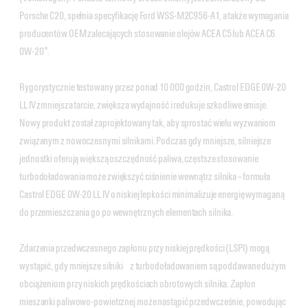
Porsche C20, spełnia specyfikację Ford WSS-M2C956-A1, a także wymagania
producentów OEM zalecających stosowanie olejów ACEA C5 lub ACEA C6
0W-20*.
Rygorystycznie testowany przez ponad 10 000 godzin, Castrol EDGE 0W-20
LL IV zmniejsza tarcie, zwiększa wydajność i redukuje szkodliwe emisje.
Nowy produkt został zaprojektowany tak, aby sprostać wielu wyzwaniom
związanym z nowoczesnymi silnikami. Podczas gdy mniejsze, silniejsze
jednostki oferują większą oszczędność paliwa, częstsze stosowanie
turbodoładowania może zwiększyć ciśnienie wewnątrz silnika – formuła
Castrol EDGE 0W-20 LL IV o niskiej lepkości minimalizuje energię wymaganą
do przemieszczania go po wewnętrznych elementach silnika.
Zdarzenia przedwczesnego zapłonu przy niskiej prędkości (LSPI) mogą
wystąpić, gdy mniejsze silniki z turbodoładowaniem są poddawane dużym
obciążeniom przy niskich prędkościach obrotowych silnika. Zapłon
mieszanki paliwowo-powietrznej może nastąpić przedwcześnie, powodując