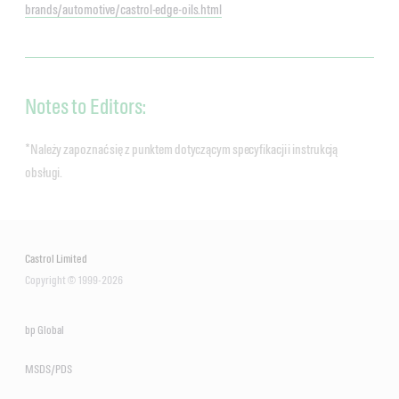
brands/automotive/castrol-edge-oils.html
Notes to Editors:
*Należy zapoznać się z punktem dotyczącym specyfikacji i instrukcją
obsługi.
Castrol Limited
Copyright © 1999-2026
bp Global
MSDS/PDS