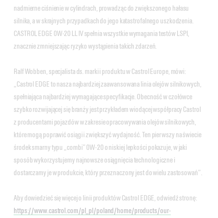
nadmierne ciśnienie w cylindrach, prowadząc do zwiększonego hałasu
silnika, a w skrajnych przypadkach do jego katastrofalnego uszkodzenia.
CASTROL EDGE 0W-20 LL IV spełnia wszystkie wymagania testów LSPI,
znacznie zmniejszając ryzyko wystąpienia takich zdarzeń.
Ralf Wobben, specjalista ds. marki i produktu w Castrol Europe, mówi:
„Castrol EDGE to nasza najbardziej zaawansowana linia olejów silnikowych,
spełniająca najbardziej wymagające specyfikacje. Obecność w czołówce
szybko rozwijającej się branży jest przykładem wiodącej współpracy Castrol
z producentami pojazdów w zakresie opracowywania olejów silnikowych,
które mogą poprawić osiągi i zwiększyć wydajność. Ten pierwszy na świecie
środek smarny typu „combi” 0W-20 o niskiej lepkości pokazuje, w jaki
sposób wykorzystujemy najnowsze osiągnięcia technologiczne i
dostarczamy je w produkcie, który przeznaczony jest do wielu zastosowań”.
Aby dowiedzieć się więcej o linii produktów Castrol EDGE, odwiedź stronę:
https://www.castrol.com/pl_pl/poland/home/products/our-