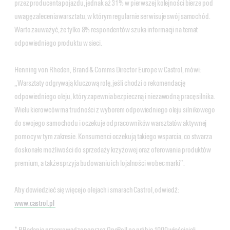
przez producenta pojazdu, jednak aż 31% w pierwszej kolejności bierze pod
uwagę zalecenia warsztatu, w którym regularnie serwisuje swój samochód.
Warto zauważyć, że tylko 8% respondentów szuka informacji na temat
odpowiedniego produktu w sieci.
Henning von Rheden, Brand & Comms Director Europe w Castrol, mówi:
„Warsztaty odgrywają kluczową rolę, jeśli chodzi o rekomendację
odpowiedniego oleju, który zapewnia bezpieczną i niezawodną pracę silnika.
Wielu kierowców ma trudności z wyborem odpowiedniego oleju silnikowego
do swojego samochodu i oczekuje od pracowników warsztatów aktywnej
pomocy w tym zakresie. Konsumenci oczekują takiego wsparcia, co stwarza
doskonałe możliwości do sprzedaży krzyżowej oraz oferowania produktów
premium, a także sprzyja budowaniu ich lojalności wobec marki”.
Aby dowiedzieć się więcej o olejach i smarach Castrol, odwiedź:
www.castrol.pl
* BBadanie przeprowadzone przez OnePoll na próbie 1000 właścicieli