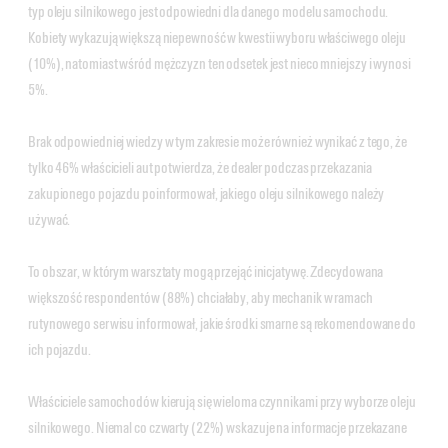
typ oleju silnikowego jest odpowiedni dla danego modelu samochodu.
Kobiety wykazują większą niepewność w kwestii wyboru właściwego oleju
(10%), natomiast wśród mężczyzn ten odsetek jest nieco mniejszy i wynosi
5%.
Brak odpowiedniej wiedzy w tym zakresie może również wynikać z tego, że
tylko 46% właścicieli aut potwierdza, że dealer podczas przekazania
zakupionego pojazdu poinformował, jakiego oleju silnikowego należy
używać.
To obszar, w którym warsztaty mogą przejąć inicjatywę. Zdecydowana
większość respondentów (88%) chciałaby, aby mechanik w ramach
rutynowego serwisu informował, jakie środki smarne są rekomendowane do
ich pojazdu.
Właściciele samochodów kierują się wieloma czynnikami przy wyborze oleju
silnikowego. Niemal co czwarty (22%) wskazuje na informacje przekazane