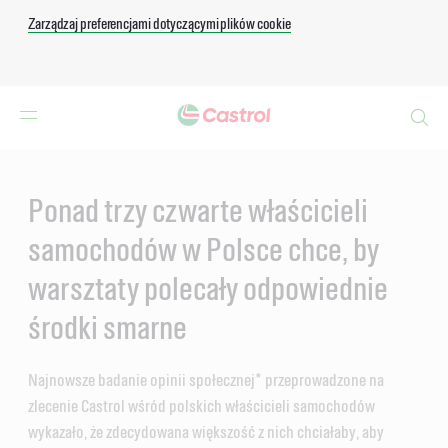
Zarządzaj preferencjami dotyczącymi plików cookie
Search
Main
Content
Ponad trzy czwarte właścicieli
samochodów w Polsce chce, by
warsztaty polecały odpowiednie
środki smarne
Najnowsze badanie opinii społecznej* przeprowadzone na
zlecenie Castrol wśród polskich właścicieli samochodów
wykazało, że zdecydowana większość z nich chciałaby, aby