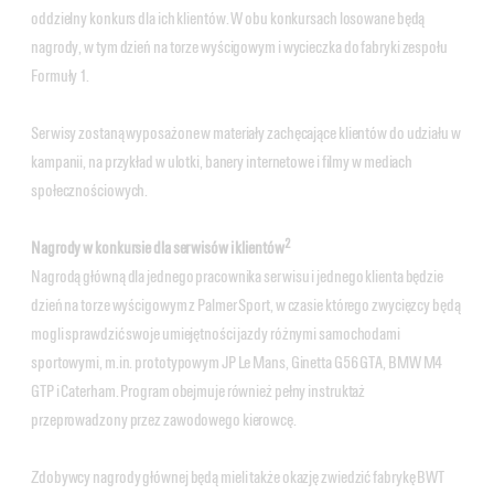
oddzielny konkurs dla ich klientów. W obu konkursach losowane będą
nagrody, w tym dzień na torze wyścigowym i wycieczka do fabryki zespołu
Formuły 1.
Serwisy zostaną wyposażone w materiały zachęcające klientów do udziału w
kampanii, na przykład w ulotki, banery internetowe i filmy w mediach
społecznościowych.
2
Nagrody w konkursie dla serwisów i klientów
Nagrodą główną dla jednego pracownika serwisu i jednego klienta będzie
dzień na torze wyścigowym z Palmer Sport, w czasie którego zwycięzcy będą
mogli sprawdzić swoje umiejętności jazdy różnymi samochodami
sportowymi, m.in. prototypowym JP Le Mans, Ginetta G56 GTA, BMW M4
GTP i Caterham. Program obejmuje również pełny instruktaż
przeprowadzony przez zawodowego kierowcę.
Zdobywcy nagrody głównej będą mieli także okazję zwiedzić fabrykę BWT