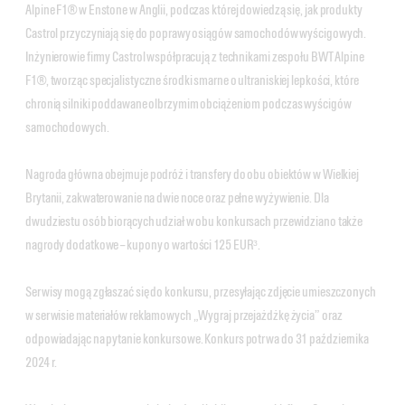
Alpine F1® w Enstone w Anglii, podczas której dowiedzą się, jak produkty
Castrol przyczyniają się do poprawy osiągów samochodów wyścigowych.
Inżynierowie firmy Castrol współpracują z technikami zespołu BWT Alpine
F1®, tworząc specjalistyczne środki smarne o ultraniskiej lepkości, które
chronią silniki poddawane olbrzymim obciążeniom podczas wyścigów
samochodowych.
Nagroda główna obejmuje podróż i transfery do obu obiektów w Wielkiej
Brytanii, zakwaterowanie na dwie noce oraz pełne wyżywienie. Dla
dwudziestu osób biorących udział w obu konkursach przewidziano także
nagrody dodatkowe – kupony o wartości 125 EUR³.
Serwisy mogą zgłaszać się do konkursu, przesyłając zdjęcie umieszczonych
w serwisie materiałów reklamowych „Wygraj przejażdżkę życia” oraz
odpowiadając na pytanie konkursowe. Konkurs potrwa do 31 października
2024 r.