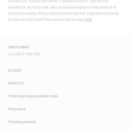
w terminie od 1 sierpnia 2024 roku do 31 października 2024 r. Tylko dla osób
pełnoletnich. Aby wziąć udział, należy postępować według instrukcji podanych na
stronie internetowej. Oferta z zastrzeżeniem dostępności. Organizatorem promocji
jest Lubricants UK Limited. Pełny regulamin jest dostępny
tutaj
.
Castrol Limited
Copyright © 1999-2026
bp Global
MSDS/PDS
Preferencje dotyczące plików cookie
Nota prawna
Polityka prywatności