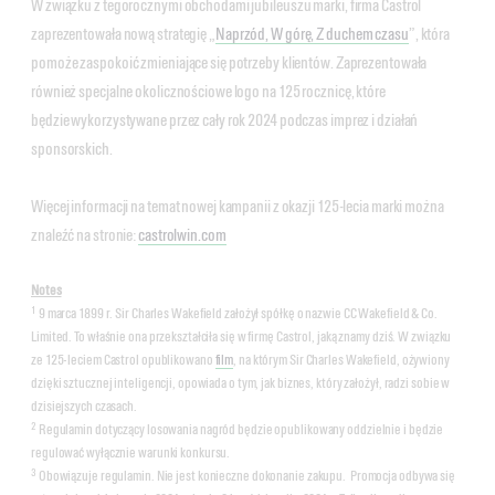
W związku z tegorocznymi obchodami jubileuszu marki, firma Castrol
zaprezentowała nową strategię „
Naprzód, W górę, Z duchem czasu
”, która
pomoże zaspokoić zmieniające się potrzeby klientów. Zaprezentowała
również specjalne okolicznościowe logo na 125 rocznicę, które
będzie wykorzystywane przez cały rok 2024 podczas imprez i działań
sponsorskich.
Więcej informacji na temat nowej kampanii z okazji 125-lecia marki można
znaleźć na stronie:
castrolwin.com
Notes
1
9 marca 1899 r. Sir Charles Wakefield założył spółkę o nazwie CC Wakefield & Co.
Limited. To właśnie ona przekształciła się w firmę Castrol, jaką znamy dziś. W związku
ze 125-leciem Castrol opublikowano
film
, na którym Sir Charles Wakefield, ożywiony
dzięki sztucznej inteligencji, opowiada o tym, jak biznes, który założył, radzi sobie w
dzisiejszych czasach.
2
Regulamin dotyczący losowania nagród będzie opublikowany oddzielnie i będzie
regulować wyłącznie warunki konkursu.
3
Obowiązuje regulamin. Nie jest konieczne dokonanie zakupu. Promocja odbywa się