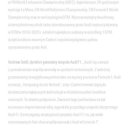
w FIA World Endurance Championship (WEC), legendarnym, 24-godzinnym
wyścigu Le Mans, FIA World Rallycross Championship, FIA Formula E World
Championship oraz w serii wyścigów DTM. Wysoce wydajny dwulitrowy,
czterocylindrowy silnik turbo skonstruowany przez Audi i wykorzystywany
w DTM w 2019 i 2020 r. odniósł największe sukcesy w erze Klasy 1 DTM
dzięki środkom smarnym Castrol i wysokowydajnemu paliwu
opracowanemu przez Aral.
Andreas Seidl, dyrektor generalny zespołu Audi F1
: „Audi i bp zawsze
z powodzeniem współpracowały w sportach motorowych. Z radością
przeniesiemy to wyjątkowe partnerstwo na wyższy poziom w Formule 1. Audi
oznacza „Vorsprung durch Technik”, a bp i Castrol również dążą do
dostarczania najlepszych technologii w dziedzinie paliw i środków
smarnych. To idealne połączenie. Zawarcie tego partnerstwa na tak
wczesnym etapie stanowi silny sygnał dla przyszłego zespołu fabrycznego
Audi F1. Dostrzegamy atrakcyjność projektu Audi F1 i to, jak wiele
renomowanych firm chce współpracować z Audi w Formule 1”.