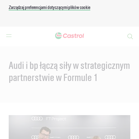
Zarządzaj preferencjami dotyczącymi plików cookie
Search
Main
Content
Audi i bp łączą siły w strategicznym
partnerstwie w Formule 1