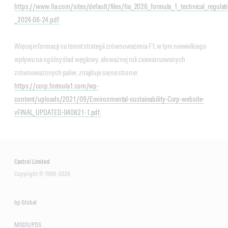
https://www.fia.com/sites/default/files/fia_2026_formula_1_technical_regulat
_2024-06-24.pdf
Więcej informacji na temat strategii zrównoważenia F1, w tym niewielkiego
wpływu na ogólny ślad węglowy, ale ważnej roli zaawansowanych
zrównoważonych paliw, znajduje się na stronie:
https://corp.formula1.com/wp-
content/uploads/2021/09/Environmental-sustainability-Corp-website-
vFINAL_UPDATED-040821-1.pdf.
Castrol Limited
Copyright © 1999-2026
bp Global
MSDS/PDS