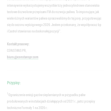
intensywnie wykorzystujemy wszystkie trzy jednocylindrowe stanowiska
testowe dozwolone przepisami FIA do rozwoju paliwa. To imponujące, jak
wiele różnych wariantów paliwa opracowaliśmy do tej pory, przygotowując
się do sezonu wyścigowego 2026. Jestem przekonany, że współpraca z bp
i Castrol stawia nas na doskonałej pozycji”.
Kontakt prasowy:
CONSTANS PR,
biuro@constanspr.com
Przypisy:
1
Ograniczenie emisji gazów cieplarnianych w przypadku paliw
produkowanych w instalacjach działających od 2021 r., patrz przepisy
techniczne Formuły 1 na 2026 r.: