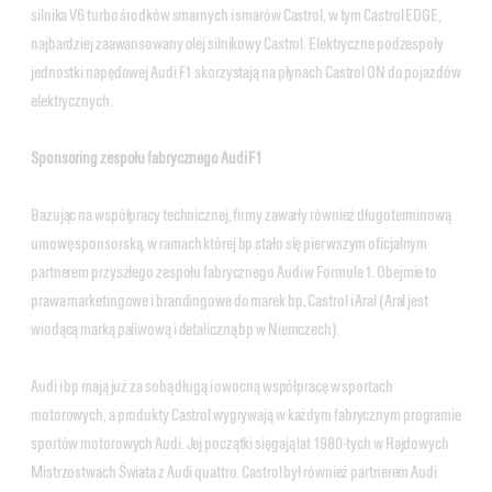
silnika V6 turbo środków smarnych i smarów Castrol, w tym Castrol EDGE,
najbardziej zaawansowany olej silnikowy Castrol. Elektryczne podzespoły
jednostki napędowej Audi F1 skorzystają na płynach Castrol ON do pojazdów
elektrycznych.
Sponsoring zespołu fabrycznego Audi F1
Bazując na współpracy technicznej, firmy zawarły również długoterminową
umowę sponsorską, w ramach której bp stało się pierwszym oficjalnym
partnerem przyszłego zespołu fabrycznego Audi w Formule 1. Obejmie to
prawa marketingowe i brandingowe do marek bp, Castrol i Aral (Aral jest
wiodącą marką paliwową i detaliczną bp w Niemczech).
Audi i bp mają już za sobą długą i owocną współpracę w sportach
motorowych, a produkty Castrol wygrywają w każdym fabrycznym programie
sportów motorowych Audi. Jej początki sięgają lat 1980-tych w Rajdowych
Mistrzostwach Świata z Audi quattro. Castrol był również partnerem Audi