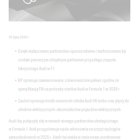
24 lipca 2024 r.
Dzięki wyłącznemu partnerstwu sponsorskiemu i technicznemu bp
zostało pierwszym oficjalnym partnerem przyszłego zespołu
fabrycznego Audi w F1.
BP opracuje zaawansowane, zrównoważone paliwo zgodne ze
specyfikacją FIA na potrzeby startów Audi w Formule 1 w 2026 r.
Castrol opracuje środki smarne do silnika Audi V6 turbo oraz płyny do
silników elektrycznych i akumulatorów pojazdów elektrycznych.
Audi i bp połączyły siły w ramach nowego partnerstwa strategicznego
w Formule 1. Audi przygotowuje się do wkroczenia na szczyt wyścigów
samochodowych w 2026 r., kiedy też wejdą w życie nowe, przełomowe