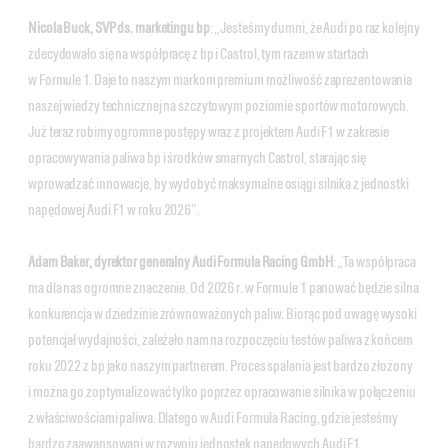
Nicola Buck, SVP ds. marketingu bp
: „Jesteśmy dumni, że Audi po raz kolejny
zdecydowało się na współpracę z bp i Castrol, tym razem w startach
w Formule 1. Daje to naszym markom premium możliwość zaprezentowania
naszej wiedzy technicznej na szczytowym poziomie sportów motorowych.
Już teraz robimy ogromne postępy wraz z projektem Audi F1 w zakresie
opracowywania paliwa bp i środków smarnych Castrol, starając się
wprowadzać innowacje, by wydobyć maksymalne osiągi silnika z jednostki
napędowej Audi F1 w roku 2026”.
Adam Baker, dyrektor generalny Audi Formula Racing GmbH
: „Ta współpraca
ma dla nas ogromne znaczenie. Od 2026 r. w Formule 1 panować będzie silna
konkurencja w dziedzinie zrównoważonych paliw. Biorąc pod uwagę wysoki
potencjał wydajności, zależało nam na rozpoczęciu testów paliwa z końcem
roku 2022 z bp jako naszym partnerem. Proces spalania jest bardzo złożony
i można go zoptymalizować tylko poprzez opracowanie silnika w połączeniu
z właściwościami paliwa. Dlatego w Audi Formula Racing, gdzie jesteśmy
bardzo zaawansowani w rozwoju jednostek napędowych Audi F1,