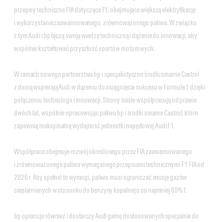
przepisy techniczne FIA dotyczące F1, obejmujące większą elektryfikację
i wykorzystanie zaawansowanego, zrównoważonego paliwa. W związku
z tym Audi i bp łączą swoją wiedzę techniczną i dążenie do innowacji, aby
wspólnie kształtować przyszłość sportów motorowych.
W ramach nowego partnerstwa bp i specjalistyczne środki smarne Castrol
z dumą wspierają Audi w dążeniu do osiągnięcia sukcesu w Formule 1 dzięki
połączeniu technologii i innowacji. Strony ściśle współpracują od prawie
dwóch lat, wspólnie opracowując paliwa bp i środki smarne Castrol, które
zapewnią maksymalną wydajność jednostki napędowej Audi F1.
Współpraca obejmuje rozwój określonego przez FIA zaawansowanego
i zrównoważonego paliwa wymaganego przepisami technicznymi F1 FIA od
2026 r. Aby spełnić te wymogi, paliwo musi ograniczać emisję gazów
cieplarnianych w stosunku do benzyny kopalnej o co najmniej 65%1.
bp opracuje również i dostarczy Audi gamę dostosowanych specjalnie do