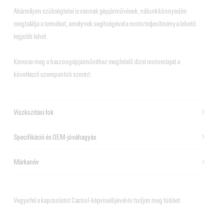
Akármilyen szükségletei is vannak gépjárművének, nálunk könnyedén
megtalálja a terméket, amelynek segítségével a motorteljesítmény a lehető
legjobb lehet.
Keresse meg a haszongépjárművéhez megfelelő dízel motorolajat a
következő szempontok szerint:
Viszkozitási fok
Specifikáció és OEM-jóváhagyás
Márkanév
Vegye fel a kapcsolatot Castrol-képviselőjével és tudjon meg többet.