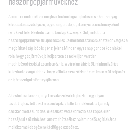
haszongépjárművekhez
A modern motorokban meglévő technológia fejlődése és a károsanyag-
kibocsátást szabályozó, egyre szigorodó jogi környezet eredményeként
rendkívül felértékelődött a motorolajok szerepe. Sőt, mi több, a
haszongépjárművek tulajdonosai és üzemeltetői számára a hatékonyság és a
megbízhatóság időt és pénzt jelent. Minden egyes nap gondoskodnia kell
róla, hogy gépjárműve jól teljesítsen és ne kelljen váratlan
meghibásodásokkal szembenéznie. A váratlan állásidők minimalizálása
kulcsfontosságú ahhoz, hogy vállalkozása zökkenőmentesen működjön és
az ígért szolgáltatást nyújthassa.
A Castrol ezekre az igényekre válaszolva kifejlesztett egy olyan
továbbfejlesztett dízel motorolajokból álló termékkínálatot, amely
csökkentheti a súrlódási ellenállást, véd a korrózió és a kopás ellen,
hozzájárul a tömítéshez, a motor hűtéséhez, valamint elősegíti a káros
melléktermékek égésének felfüggesztéséhez.