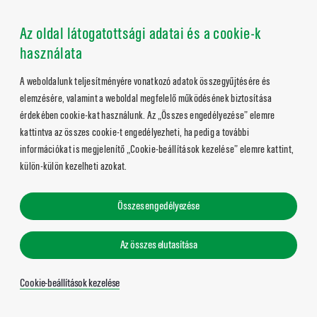
Az oldal látogatottsági adatai és a cookie-k
használata
A weboldalunk teljesítményére vonatkozó adatok összegyűjtésére és
elemzésére, valamint a weboldal megfelelő működésének biztosítása
érdekében cookie-kat használunk. Az „Összes engedélyezése” elemre
kattintva az összes cookie-t engedélyezheti, ha pedig a további
információkat is megjelenítő „Cookie-beállítások kezelése” elemre kattint,
külön-külön kezelheti azokat.
Összes engedélyezése
Az összes elutasítása
Cookie-beállítások kezelése