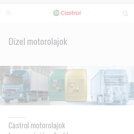
Search
Main
Content
Dízel motorolajok
Castrol motorolajok