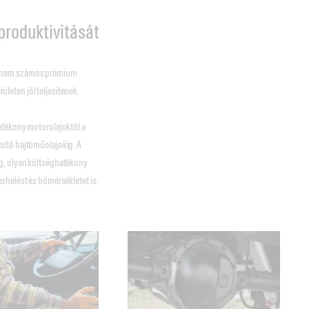
produktivitását
 hanem számos prémium
leten jól teljesítenek.
atékony motorolajoktól a
sító hajtóműolajokig. A
g, olyan költséghatékony
rhelést és hőmérsékletet is.