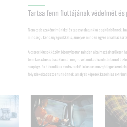
Tartsa fenn flottájának védelmét és 
Nem csak szakértelmünkkel és tapasztalatunkkal segítünk önnek,
minőségű kenőanyagunkkal is, amelyek minden egyes alkalmazási terü
A csereciklusok között bizonyítottan minden alkalmazási területen h
termikus stresszt csökkentő, megnövelt működési élettartamot bizto
csapágy- és hidraulikus rendszerektől a lassan mozgó fogaskerekeki
folyadékokat biztosítunk önnek, amelyek képesek kezelni az extrém te