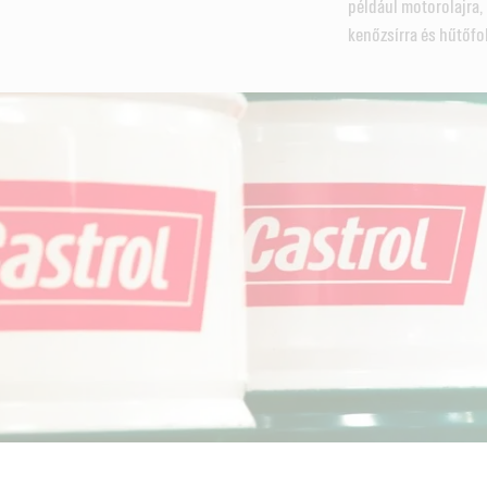
például motorolajra,
kenőzsírra és hűtőfo