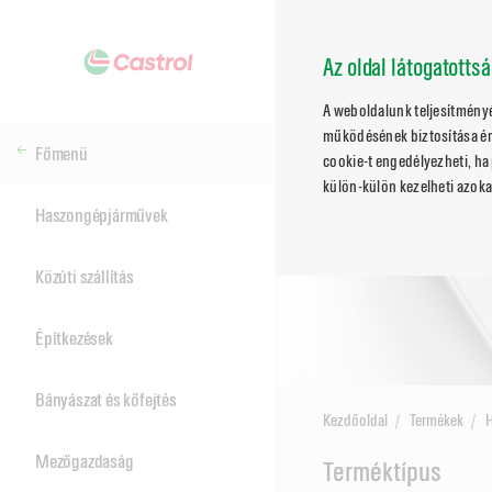
Az oldal látogatotts
A weboldalunk teljesítmény
működésének biztosítása ér
Főmenü
cookie-t engedélyezheti, ha 
külön-külön kezelheti azoka
Haszongépjárművek
Közúti szállítás
Építkezések
Bányászat és kőfejtés
Kezdőoldal
Termékek
Mezőgazdaság
Main
Terméktípus
Content