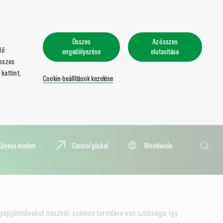
Összes
Az összes
lő
engedélyezése
elutasítása
összes
kattint,
Cookie-beállítások kezelése
Keresés
Kövess minket
Castrol global
Worldwide
Keresé
gépjárműveket használ, számos termékre van szüksége, így