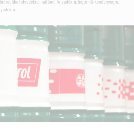
 hidraulika folyadékra, hajtómű folyadékra, hajtómű-kenőanyagra,
lyadékra.