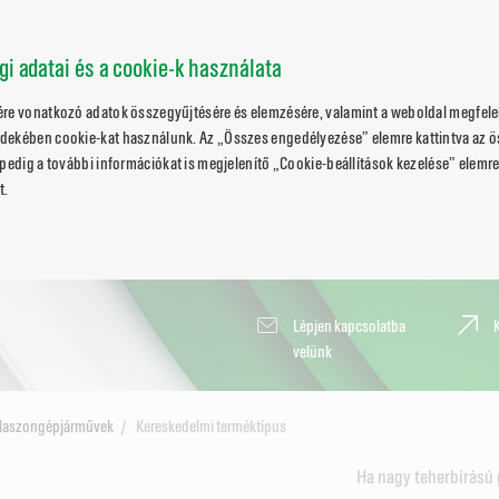
ági adatai és a cookie-k használata
ére vonatkozó adatok összegyűjtésére és elemzésére, valamint a weboldal megfele
dekében cookie-kat használunk. Az „Összes engedélyezése” elemre kattintva az 
pedig a további információkat is megjelenítő „Cookie-beállítások kezelése” elemre 
t.
Lépjen kapcsolatba
velünk
Haszongépjárművek
Kereskedelmi terméktípus
Ha nagy teherbírású 