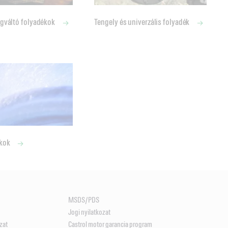
égváltó folyadékok
Tengely és univerzális folyadék
ékok
MSDS/PDS
Jogi nyilatkozat
zat
Castrol motor garancia program