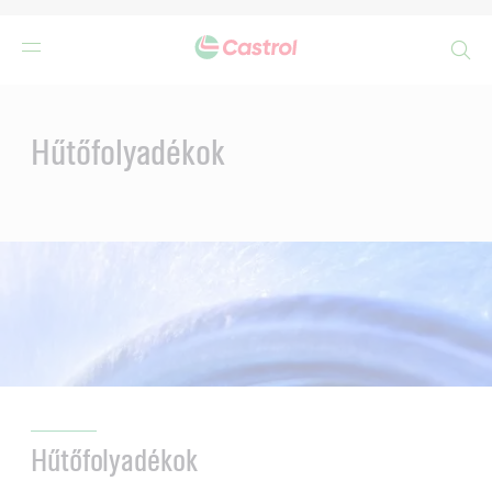
Search
Main
Content
Hűtőfolyadékok
Hűtőfolyadékok