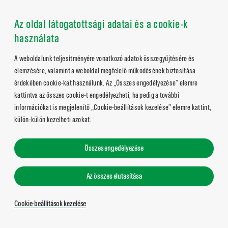
Az oldal látogatottsági adatai és a cookie-k
használata
A weboldalunk teljesítményére vonatkozó adatok összegyűjtésére és
elemzésére, valamint a weboldal megfelelő működésének biztosítása
érdekében cookie-kat használunk. Az „Összes engedélyezése” elemre
kattintva az összes cookie-t engedélyezheti, ha pedig a további
információkat is megjelenítő „Cookie-beállítások kezelése” elemre kattint,
külön-külön kezelheti azokat.
Összes engedélyezése
Az összes elutasítása
Cookie-beállítások kezelése