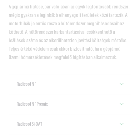
gépjármű hűtése, bár valójában az egyik legfontosabb rendszer,
A
mégis gyakran a leginkább elhanyagolt területek közé tartozik. A
motorhibák jelentős része a hűtőrendszer meghibásodásaihoz
köthető. A hűtőrendszer karbantartásával csökkenthető a
leállások száma és az elkerülhetetlen javítási költségek mértéke.
Teljes értékű védelem csak akkor biztosítható, ha a gépjármű
üzemi hőmérsékletének megfelelő hígításban alkalmazzuk.
Radicool NF
Castrol Radicool NF
Radicool NF Premix
Castrol Radicool NF Premix
Radicool Si-OAT
Castrol Radicool Si-OAT