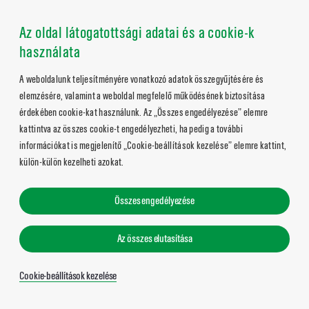
Az oldal látogatottsági adatai és a cookie-k
használata
A weboldalunk teljesítményére vonatkozó adatok összegyűjtésére és
elemzésére, valamint a weboldal megfelelő működésének biztosítása
érdekében cookie-kat használunk. Az „Összes engedélyezése” elemre
kattintva az összes cookie-t engedélyezheti, ha pedig a további
információkat is megjelenítő „Cookie-beállítások kezelése” elemre kattint,
külön-külön kezelheti azokat.
Összes engedélyezése
Az összes elutasítása
Cookie-beállítások kezelése