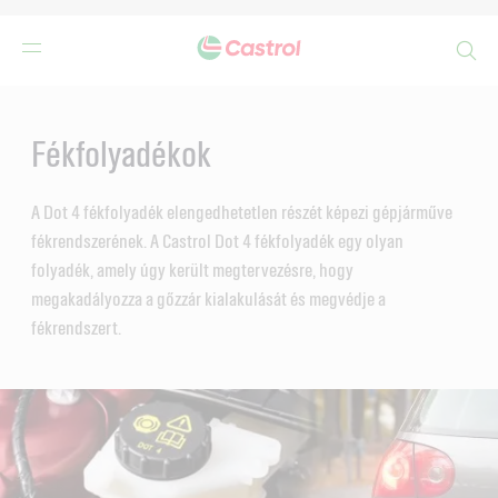
Search
Main
Content
Fékfolyadékok
A Dot 4 fékfolyadék elengedhetetlen részét képezi gépjárműve
fékrendszerének. A Castrol Dot 4 fékfolyadék egy olyan
folyadék, amely úgy került megtervezésre, hogy
megakadályozza a gőzzár kialakulását és megvédje a
fékrendszert.