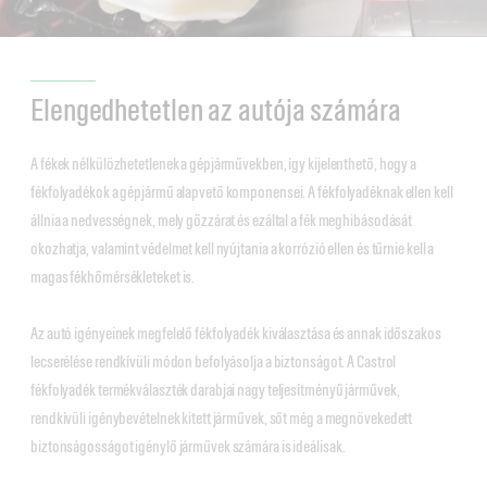
Elengedhetetlen az autója számára
A fékek nélkülözhetetlenek a gépjárművekben, így kijelenthető, hogy a
fékfolyadékok a gépjármű alapvető komponensei. A fékfolyadéknak ellen kell
állnia a nedvességnek, mely gőzzárat és ezáltal a fék meghibásodását
okozhatja, valamint védelmet kell nyújtania a korrózió ellen és tűrnie kell a
magas fékhőmérsékleteket is.
Az autó igényeinek megfelelő fékfolyadék kiválasztása és annak időszakos
lecserélése rendkívüli módon befolyásolja a biztonságot. A Castrol
fékfolyadék termékválaszték darabjai nagy teljesítményű járművek,
rendkívüli igénybevételnek kitett járművek, sőt még a megnövekedett
biztonságosságot igénylő járművek számára is ideálisak.