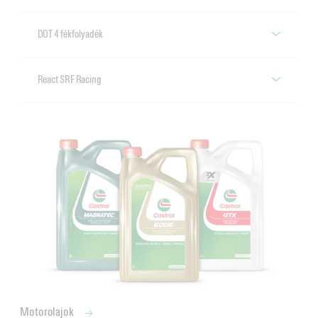
DOT 4 fékfolyadék
Castrol DOT 4 fékfolyadék
React SRF Racing
Castrol React SRF Racing
Motorolajok