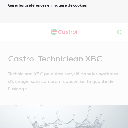
Gérer les préférences en matière de cookies
Search
Main
Content
Castrol Techniclean XBC
Techniclean XBC peut être recyclé dans les systèmes
d’usinage, sans compromis aucun sur la qualité de
l’usinage.