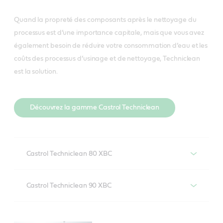
Quand la propreté des composants après le nettoyage du
processus est d’une importance capitale, mais que vous avez
également besoin de réduire votre consommation d’eau et les
coûts des processus d’usinage et de nettoyage, Techniclean
est la solution.
Découvrez la gamme Castrol Techniclean
Castrol Techniclean 80 XBC
Castrol Techniclean 80 XBC est un fluide de nettoyage
Castrol Techniclean 90 XBC
haute performance doté d’excellentes propriétés de
démulsion qui permettent un écumage facile et
Castrol Techniclean 90 XBC est un fluide de nettoyage
assurent au bain une longue durée de vie.
haute performance doté d’excellentes propriétés de