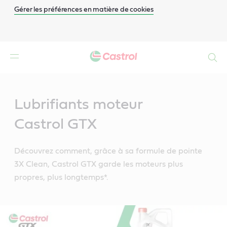
Gérer les préférences en matière de cookies
Search
Main
Content
Lubrifiants moteur
Castrol GTX
Découvrez comment, grâce à sa formule de pointe
3X Clean, Castrol GTX garde les moteurs plus
propres, plus longtemps*.