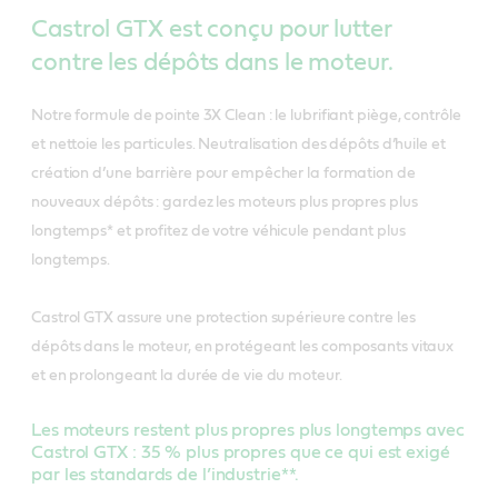
Conforme aux spécifications Ford WSS-M2C913-
ACEA C5
ACEA C3
Castrol GTX est conçu pour lutter
A / WSS-M2C913-B / WSS-M2C913-C / WSS-
Renault RN17FE
contre les dépôts dans le moteur.
BMW Longlife-04
M2C913-D
Ressources utiles
Ressources utiles
MB-Approval 229.51
Notre formule de pointe 3X Clean : le lubrifiant piège, contrôle
Fiche technique du produit
Fiche technique du produit
Ressources utiles
et nettoie les particules. Neutralisation des dépôts d’huile et
Porsche C30
Ressources utiles
création d’une barrière pour empêcher la formation de
Spécifications / standards de l’industrie
Fiche de données de sécurité
VW 504 00/ 507 00
Fiche de données de sécurité
Fiche technique du produit
nouveaux dépôts : gardez les moteurs plus propres plus
Fiche technique du produit
longtemps* et profitez de votre véhicule pendant plus
Meets MB 229.31
ACEA C3
Spécifications / standards de l’industrie
Fiche de données de sécurité
longtemps.
Fiche de données de sécurité
Castrol garantit que ce produit est parfaitement
API SN/CF
ACEA C4
adapté à une utilisation avec les véhicules exigeant les
Spécifications / standards de l’industrie
Castrol GTX assure une protection supérieure contre les
MB-Homologation 229.51
spécifications suivantes:Renault RN0700/RN0710
Approbation MB 226.51
dépôts dans le moteur, en protégeant les composants vitaux
Renault RN0710
ACEA C3
et en prolongeant la durée de vie du moteur.
Renault RN 0720
Conforme à Fiat 9.55535-S2
Ressources utiles
MB-Approval 226.52
Les moteurs restent plus propres plus longtemps avec
Conforme à MB 226.5/ 229.31
Castrol GTX : 35 % plus propres que ce qui est exigé
Renault RN17
Spécifications / standards de l’industrie
Fiche technique du produit
Ressources utiles
par les standards de l’industrie**.
Recommandée par Castrol pour les: OPEL OV