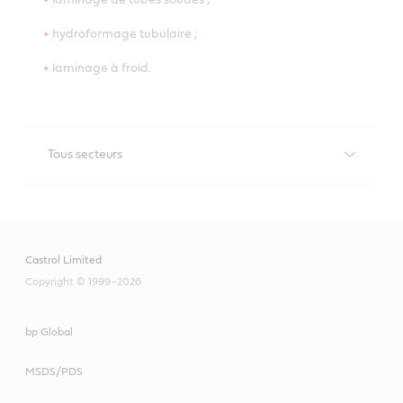
hydroformage tubulaire ;
laminage à froid.
Tous secteurs
Iloform
Gamme compatible à différents processus, présentant 
d’excellentes caractéristiques de lubrification pour 
Castrol Limited
diverses opérations de formage des métaux, comme 
l’étirage, l’estampage et l’hydroformage, ainsi que pour 
Copyright © 1999–2026
les applications de laminage.
bp Global
MSDS/PDS