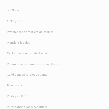
bp Global
MSDS/PDS
VECTON
Long Drain 10W-
Préférences en matière de cookies
30 E6/E9
CRB Turbomax 10W-
Mentions légales
40 E4/E7
Déclaration de confidentialité
Programme de garantie moteur Castrol
Conditions générales de vente
VECTON
CRB Multi 15W-40 CI-
Long Drain 10W-
4/E7
Plan du site
40 E6/E9
Politique HSSE
Purchasing terms & conditions