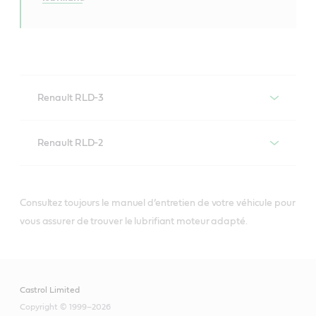
Renault RLD-3
Lubrifiants moteur conformes à la
Renault RLD-2
spécification Renault RLD-3
Lubrifiants moteur conformes à la
spécification Renault RLD-2
Consultez toujours le manuel d’entretien de votre véhicule pour
vous assurer de trouver le lubrifiant moteur adapté.
VECTON
Fuel Saver 5W-
30 E6/E9
Castrol Limited
VECTON Long
Copyright © 1999–2026
Drain 10W-40 E7