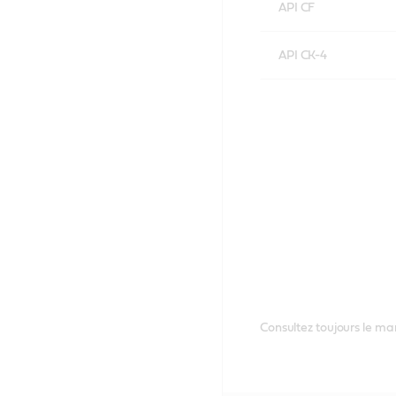
API CF
API CK-4
Consultez toujours le ma