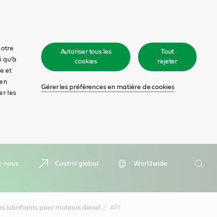
notre
Autoriser tous les
Tout
i qu’à
cookies
rejeter
e et
 en
Gérer les préférences en matière de cookies
er les
Recher
z-nous
Castrol global
Worldwide
Rech
s lubrifiants pour moteurs diesel
API