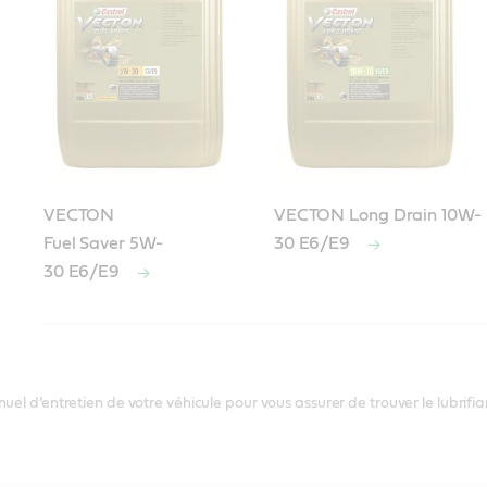
VECTON
VECTON Long Drain 10W-
Fuel Saver 5W-
30 E6/E9
30 E6/E9
Lubrifiants moteur conformes à la spécifi
Lubrifiants moteur conformes à la spécifi
Lubrifiants moteur conformes à la spécif
nuel d’entretien de votre véhicule pour vous assurer de trouver le lubrif