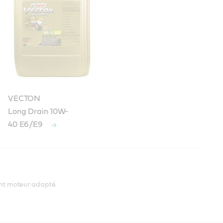
VECTON
Long Drain 10W-
40 E6/E9
cation API CI-4
cation API CF-2
ication API CF
iant moteur adapté.