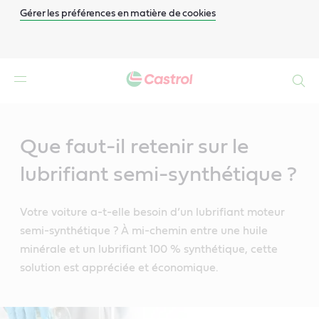
Gérer les préférences en matière de cookies
Search
Main
Content
Que faut-il retenir sur le
lubrifiant semi-synthétique ?
Votre voiture a-t-elle besoin d’un lubrifiant moteur
semi-synthétique ? À mi-chemin entre une huile
minérale et un lubrifiant 100 % synthétique, cette
solution est appréciée et économique.