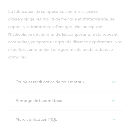
La fabrication de composants, comme les pièces
d’assemblage, les circuits de freinage et d’atterrissage, les
capteurs, la transmission d’énergie, l’électronique et
l’hydraulique de commande, les composants métalliques et
composites, comporte une grande diversité d’opérations. Nos
experts recommandent une gamme de produits dans ce
domaine :
Coupe et rectification de tous métaux
Coupe et rectification de tous métaux
Formage de tous métaux
Alusol
Formage de tous métaux
Microlubrification MQL
Formulé pour surmonter les impératifs de lubrification 