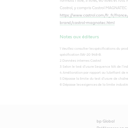
formats 1 litre, 5 litres, 60 litres et
Castrol, y compris Castrol MAGNATEC 0W
https://www.castrol.com/fr_fr/fran
brand/castrol-magnatec.html
Notes aux éditeurs
1 Veuillez consulter les spécifications du pr
spécification 5W-20 948-B.
2 Données internes Castrol
3 Selon le test d’usure Sequence IVA de l’ind
4 Amélioration par rapport au lubrifiant de r
5 Dépasse la limite du test d’usure de chaîne
6 Dépasse les exigences de la limite industri
bp Global