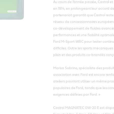
Au cours de l’année passée, Castrol et
en 1914, en prolongeant leur accord 
partenariat garantit que Castrol rest
réseau de concessionnaires européens 
co-développement de fluides avancés
performances et une fiabilité optimales
Ford M-Sport WRC pour tester continuel
difficiles. Outre les sports mécaniques
plein et des produits co-brandés conçu
Marisa Sobrino, spécialiste des produi
association avec Ford est encore ren
ateliers pourront utiliser un même pro
populaires de Ford, tandis que les con
exigences définies par Ford. »
Castrol MAGNATEC 0W-20 E est disponible