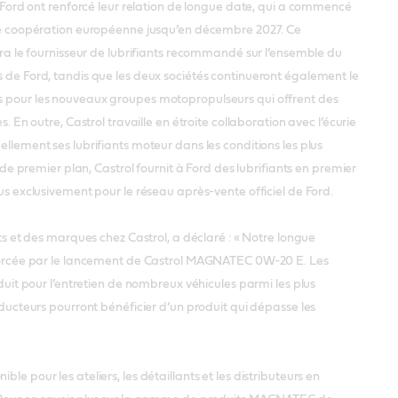
 Ford ont renforcé leur relation de longue date, qui a commencé
de coopération européenne jusqu’en décembre 2027. Ce
era le fournisseur de lubrifiants recommandé sur l’ensemble du
de Ford, tandis que les deux sociétés continueront également le
 pour les nouveaux groupes motopropulseurs qui offrent des
. En outre, Castrol travaille en étroite collaboration avec l’écurie
lement ses lubrifiants moteur dans les conditions les plus
 de premier plan, Castrol fournit à Ford des lubrifiants en premier
s exclusivement pour le réseau après-vente officiel de Ford.
ts et des marques chez Castrol, a déclaré : « Notre longue
forcée par le lancement de Castrol MAGNATEC 0W-20 E. Les
duit pour l’entretien de nombreux véhicules parmi les plus
ducteurs pourront bénéficier d’un produit qui dépasse les
 pour les ateliers, les détaillants et les distributeurs en