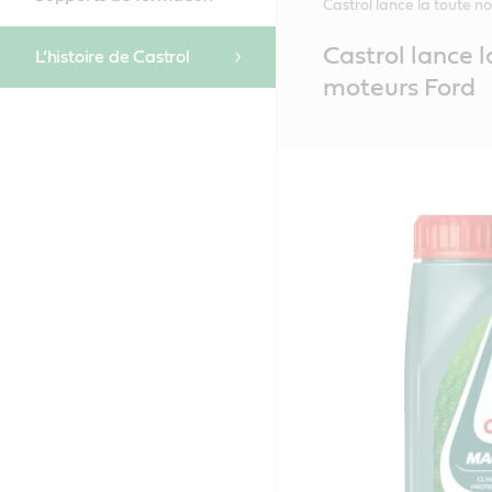
Castrol lance la toute
Main
Castrol lance
L’histoire de Castrol
Content
moteurs Ford