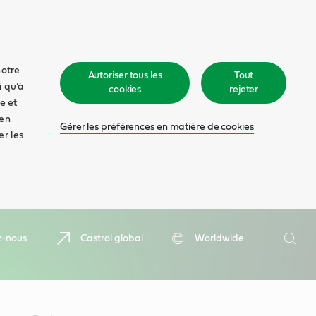
notre
Autoriser tous les
Tout
i qu’à
cookies
rejeter
e et
 en
Gérer les préférences en matière de cookies
er les
Recher
z-nous
Castrol global
Worldwide
Rech