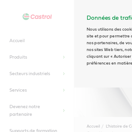
Données de trafic
Nous utilisons des cook
site et pour permettre 
Accueil
nos partenaires, de vou
nos sites Web tiers, no
cliquant sur « Autoriser
Produits
préférences en matière
Secteurs industriels
Services
Devenez notre
partenaire
Accueil
L’histoire de C
Supports de formation