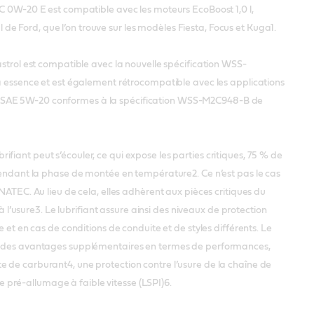
 0W-20 E est compatible avec les moteurs EcoBoost 1,0 l,
l de Ford, que l’on trouve sur les modèles Fiesta, Focus et Kuga1.
trol est compatible avec la nouvelle spécification WSS-
 essence et est également rétrocompatible avec les applications
sité SAE 5W-20 conformes à la spécification WSS-M2C948-B de
ubrifiant peut s’écouler, ce qui expose les parties critiques, 75 % de
endant la phase de montée en température2. Ce n’est pas le cas
ATEC. Au lieu de cela, elles adhèrent aux pièces critiques du
à l’usure3. Le lubrifiant assure ainsi des niveaux de protection
et en cas de conditions de conduite et de styles différents. Le
 des avantages supplémentaires en termes de performances,
e carburant4, une protection contre l’usure de la chaîne de
le pré-allumage à faible vitesse (LSPI)6.