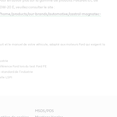
 fûts. Pour en savoir plus sur la gamme de produits MAGNATEC de
-20 E, veuillez consulter le site :
ce/home/products/our-brands/automotive/castrol-magnatec-
oduit et le manuel de votre véhicule, adapté aux moteurs Ford qui exigent la
ustrie
éférence Ford lors du test Ford FE
 standard de l’industrie
elle LSPI
MSDS/PDS