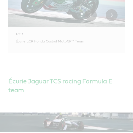
1
of
3
Écurie LCR Honda Castrol MotoGP™ Team
Écurie Jaguar TCS racing Formula E
team