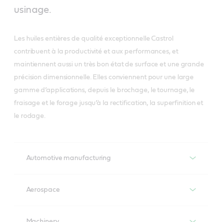
usinage.
Les huiles entières de qualité exceptionnelle Castrol
contribuent à la productivité et aux performances, et
maintiennent aussi un très bon état de surface et une grande
précision dimensionnelle. Elles conviennent pour une large
gamme d’applications, depuis le brochage, le tournage, le
fraisage et le forage jusqu’à la rectification, la superfinition et
le rodage.
Automotive manufacturing
VarioCut
Aerospace
Gamme complète d’huiles entières à partir d’huile de 
base hautement raffinée et selon une technologie 
VarioCut
éprouvée, formulées sans paraffine chlorée, conformes 
Machinery