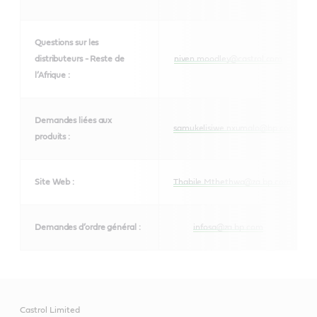
Questions sur les
distributeurs - Reste de
niven.moodley@castrol.com
l’Afrique :
Demandes liées aux
samukelisiwe.nxumalo@bp.com
produits :
Site Web :
Thabile.Mthethwa@za.bp.com
Demandes d’ordre général :
infosa@za.bp.com
Castrol Limited