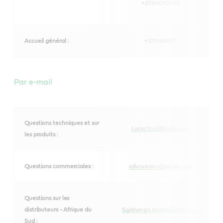
+27214082065
Accueil général :
+27114885111
Par e-mail
Questions techniques et sur
Lucia.Yini@za.bp.com
les produits :
Questions commerciales :
rdkcsorders@za.bp.com
Questions sur les
distributeurs - Afrique du
Siyabonga.msomi@za.bp.com
Sud :