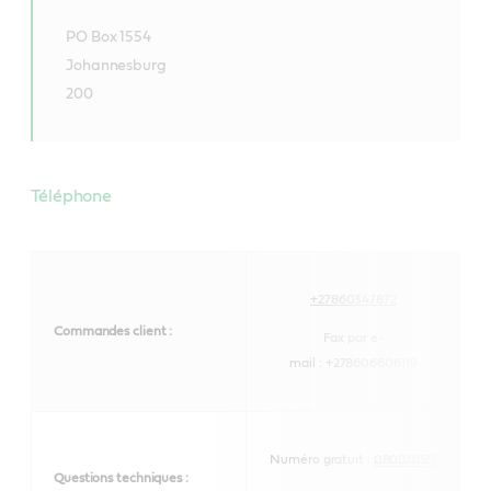
PO Box 1554
Johannesburg
200
Téléphone
+27860347872
Commandes client :
Fax par e-
mail :
+278606606119
Numéro gratuit :
0800111551
Questions techniques :