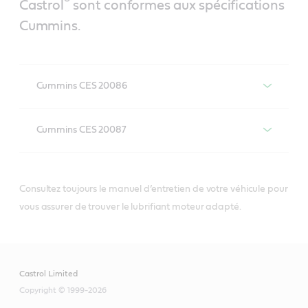
®
Castrol
sont conformes aux spécifications
Cummins.
Cummins CES 20086
Cummins CES 20087
®
Les lubrifiants pour moteurs diesel Castrol
qui respectent ou dépassent les
Consultez toujours le manuel d’entretien de votre véhicule pour
spécifications CES 20086 comprennent :
®
Les lubrifiants pour moteurs diesel Castrol
vous assurer de trouver le lubrifiant moteur adapté.
qui respectent ou dépassent les
spécifications CES 20087 comprennent :
Castrol Limited
Copyright © 1999-2026