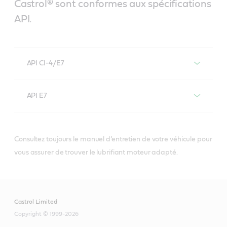
Castrol® sont conformes aux spécifications
API.
API CI-4/E7
API E7
®
Les lubrifiants pour moteurs diesel Castrol
qui respectent ou dépassent les
Consultez toujours le manuel d’entretien de votre véhicule pour
spécifications API CI-4/E7 comprennent :
®
Les lubrifiants pour moteurs diesel Castrol
vous assurer de trouver le lubrifiant moteur adapté.
qui respectent ou dépassent les
spécifications API E7 comprennent :
Castrol Limited
Copyright © 1999-2026