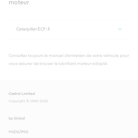
moteur.
Caterpillar ECF-3
Consultez toujours le manuel d’entretien de votre véhicule pour
®
Les lubrifiants pour moteurs diesel Castrol
vous assurer de trouver le lubrifiant moteur adapté.
qui respectent ou dépassent les
spécifications Caterpillar ECF-3
comprennent :
Castrol Limited
Copyright © 1999-2026
bp Global
MSDS/PDS