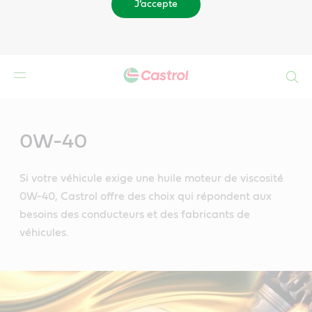
J’accepte
Search
Main
Content
0W-40
Si votre véhicule exige une huile moteur de viscosité
0W-40, Castrol offre des choix qui répondent aux
besoins des conducteurs et des fabricants de
véhicules.