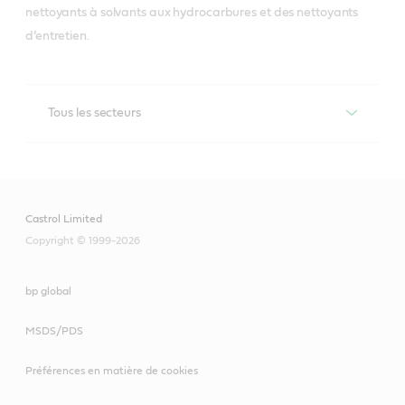
nettoyants à solvants aux hydrocarbures et des nettoyants
d’entretien.
Tous les secteurs
Techniclean
Une gamme polyvalente pour le nettoyage de précision 
pour les pièces ouvrées dans un large éventail 
Castrol Limited
d’équipement de nettoyage et des solutions d’entretien 
qui aident à réduire vos frais, à améliorer la productivité 
Copyright © 1999-2026
et à contribuer à un atelier propre et sécuritaire.
bp global
MSDS/PDS
Préférences en matière de cookies