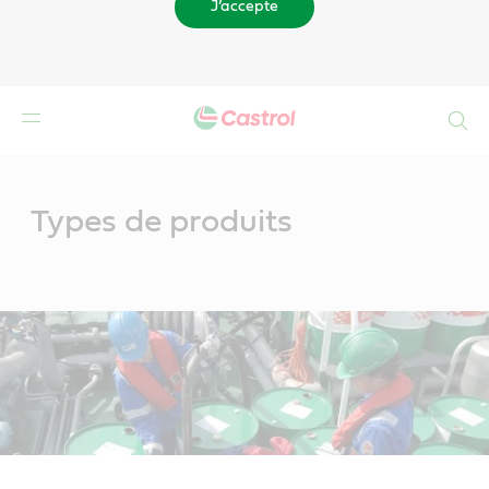
J’accepte
Search
Main
Content
Types de produits