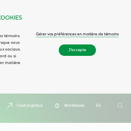
COOKIES
Gérer vos préférences en matière de témoins
es témoins
orsque vous
aux sociaux.
J’accepte
ord ou si
en matière
Recherc
Castrol global
Worldwide
En
Reche