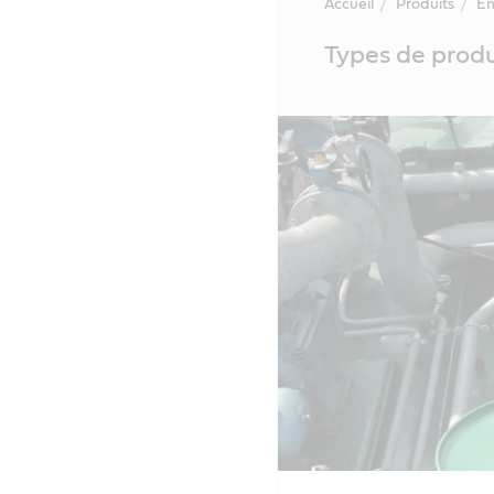
Accueil
Produits
Én
Main
Types de produ
Content