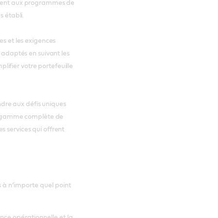
mément aux programmes de
s établi.
es et les exigences
x adaptés en suivant les
ifier votre portefeuille
dre aux défis uniques
tre gamme complète de
s services qui offrent
 à n’importe quel point
ence opérationnelle et la