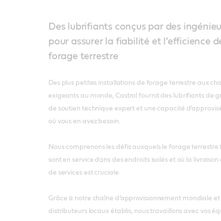
Des lubrifiants conçus par des ingénieu
pour assurer la fiabilité et l’efficience
forage terrestre
Des plus petites installations de forage terrestre aux ch
exigeants au monde, Castrol fournit des lubrifiants de 
de soutien technique expert et une capacité d’approvi
où vous en avez besoin.
Nous comprenons les défis auxquels le forage terrestre f
sont en service dans des endroits isolés et où la livraiso
de services est cruciale.
Grâce à notre chaîne d’approvisionnement mondiale et
distributeurs locaux établis, nous travaillons avec vos éq