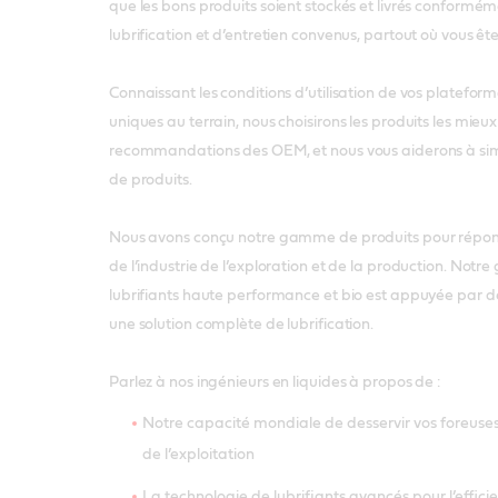
que les bons produits soient stockés et livrés confor
lubrification et d’entretien convenus, partout où vous ête
Connaissant les conditions d’utilisation de vos plateform
uniques au terrain, nous choisirons les produits les mieu
recommandations des OEM, et nous vous aiderons à simpl
de produits.
Nous avons conçu notre gamme de produits pour répon
de l’industrie de l’exploration et de la production. No
lubrifiants haute performance et bio est appuyée par de
une solution complète de lubrification.
Parlez à nos ingénieurs en liquides à propos de :
Notre capacité mondiale de desservir vos foreuses
de l’exploitation
La technologie de lubrifiants avancés pour l’effici