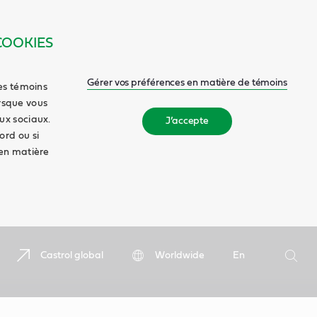
COOKIES
Gérer vos préférences en matière de témoins
es témoins
orsque vous
aux sociaux.
J’accepte
ord ou si
en matière
Recherc
Castrol global
Worldwide
En
Reche