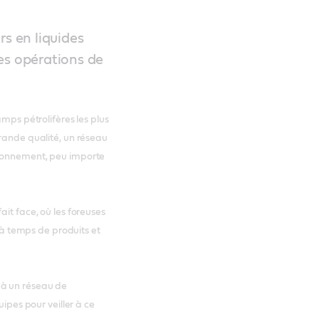
rs en liquides
 des opérations de
amps pétrolifères les plus
grande qualité, un réseau
sionnement, peu importe
ait face, où les foreuses
n à temps de produits et
 à un réseau de
uipes pour veiller à ce