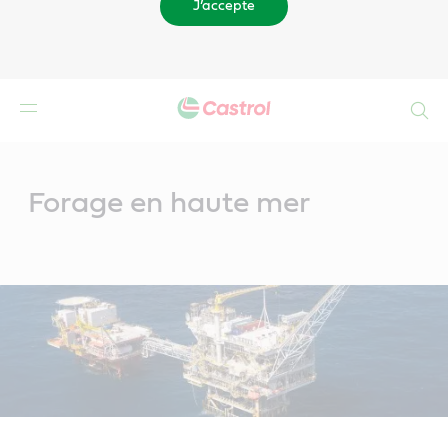
J’accepte
Search
Main
Content
Forage en haute mer