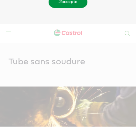
J’accepte
Search
Main
Content
Tube sans soudure