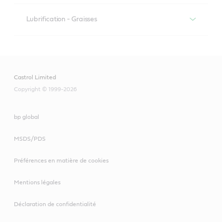
Préparation des billettes
Produit recommandé
Lubrification - Graisses
Produit recommandé
Engrenages
Opérations d’usinage et de coupe initiales post-coulée
Alpha SP
Polyvalente haute performance
Castrol Limited
Produit recommandé
Copyright © 1999-2026
Optigear
Molub-Alloy 860
Hysol
bp global
Longtime PD
Hydraulique
Syntilo
MSDS/PDS
Olit CLS
Hyspin
Préférences en matière de cookies
Iloform
Mentions légales
Polyvalente
Glissières
Déclaration de confidentialité
Spheerol EPL