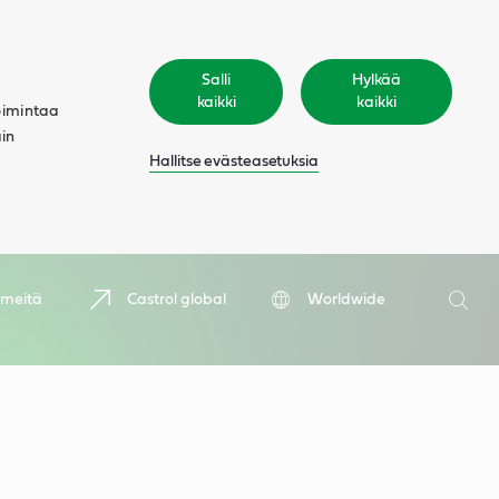
Salli
Hylkää
kaikki
kaikki
oimintaa
äin
Hallitse evästeasetuksia
Hae
 meitä
Castrol global
Worldwide
Hae