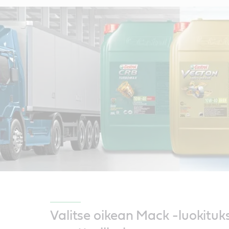
Valitse oikean Mack -luokituks