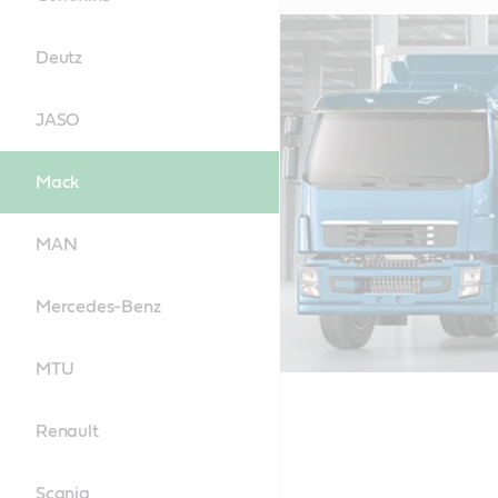
Deutz
JASO
Mack
MAN
Mercedes-Benz
MTU
Renault
Scania