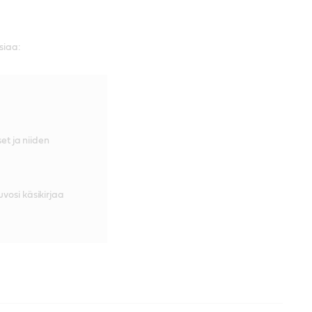
siaa:
set ja niiden
vosi käsikirjaa