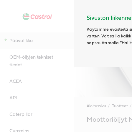
Sivuston liikenne
Käytämme evästeitä siv
varten. Voit sallia kaik
Päävalikko
napsauttamalla ”Hallits
OEM-öljyjen tekniset
tiedot
ACEA
API
Aloitussivu
Tuotteet
Caterpillar
Main
Moottoriöljyt 
Content
Cummins