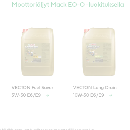
Moottoriöljyt Mack EO-O -luokituksella
VECTON Fuel Saver
VECTON Long Drain
5W-30 E6/E9
10W-30 E6/E9
Moottoriöljyt Mack EO-N -luokituksella
Moottoriöljyt Mack EO-M -luokituksella
Moottoriöljyt Mack EOS-4.5 -luokituksell