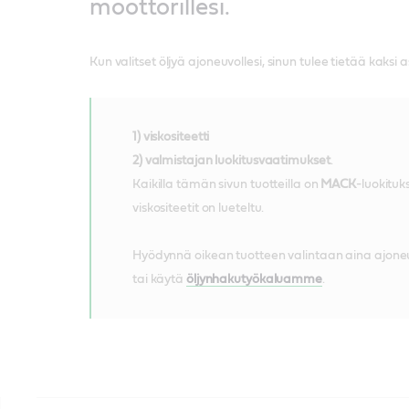
moottorillesi.
Kun valitset öljyä ajoneuvollesi, sinun tulee tietää kaksi a
1) viskositeetti
2) valmistajan luokitusvaatimukset
.
Kaikilla tämän sivun tuotteilla on
MACK
-luokituk
viskositeetit on lueteltu.
Hyödynnä oikean tuotteen valintaan aina ajoneu
tai käytä
öljynhakutyökaluamme
.