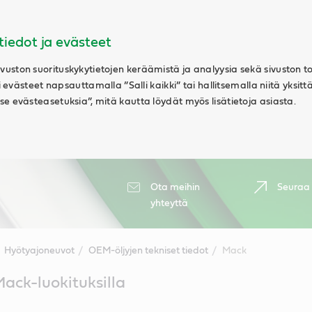
tiedot ja evästeet
uston suorituskykytietojen keräämistä ja analyysia sekä sivuston t
ki evästeet napsauttamalla ”Salli kaikki” tai hallitsemalla niitä yksitt
e evästeasetuksia”, mitä kautta löydät myös lisätietoja asiasta.
Ota meihin
Seuraa
yhteyttä
Hyötyajoneuvot
OEM-öljyjen tekniset tiedot
Mack
Mack-luokituksilla