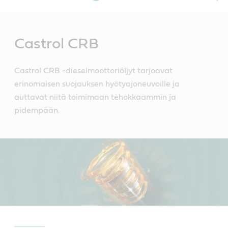
Main
Content
Castrol CRB
Castrol CRB -dieselmoottoriöljyt tarjoavat
erinomaisen suojauksen hyötyajoneuvoille ja
auttavat niitä toimimaan tehokkaammin ja
pidempään.