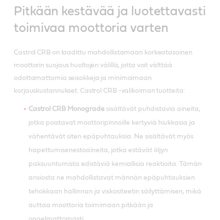
Pitkään kestävää ja luotettavasti
toimivaa moottoria varten
Castrol CRB on laadittu mahdollistamaan korkeatasoinen
moottorin suojaus huoltojen välillä, jotta voit välttää
odottamattomia seisokkeja ja minimoimaan
korjauskustannukset. Castrol CRB -valikoiman tuotteita:
Castrol CRB Monograde
sisältävät puhdistavia aineita,
jotka poistavat moottoripinnoille kertyviä hiukkasia ja
vähentävät siten epäpuhtauksia. Ne sisältävät myös
hapettumisenestoaineita, jotka estävät öljyn
paksuuntumista edistäviä kemiallisia reaktioita. Tämän
ansiosta ne mahdollistavat männän epäpuhtauksien
tehokkaan hallinnan ja viskositeetin säilyttämisen, mikä
auttaa moottoria toimimaan pitkään ja
ongelmattomasti.