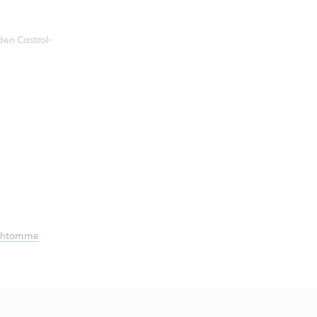
den Castrol-
ehtomme
.