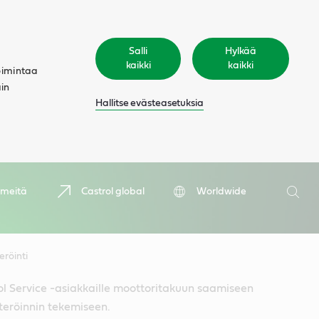
Salli
Hylkää
kaikki
kaikki
oimintaa
äin
Hallitse evästeasetuksia
Hae
 meitä
Castrol global
Worldwide
Hae
röinti
ol Service -asiakkaille moottoritakuun saamiseen
teröinnin tekemiseen.