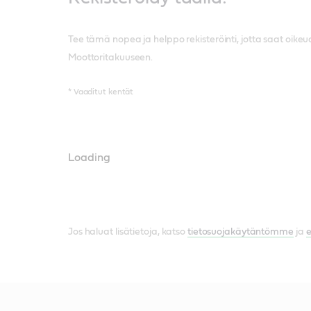
Tee tämä nopea ja helppo rekisteröinti, jotta saat oikeu
Moottoritakuuseen.
* Vaaditut kentät
Loading
Jos haluat lisätietoja, katso
tietosuojakäytäntömme
ja