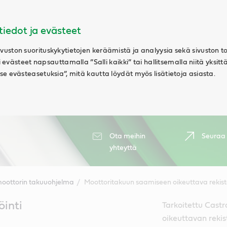
tiedot ja evästeet
uston suorituskykytietojen keräämistä ja analyysia sekä sivuston t
ki evästeet napsauttamalla ”Salli kaikki” tai hallitsemalla niitä yksitt
e evästeasetuksia”, mitä kautta löydät myös lisätietoja asiasta.
Ota meihin
Seuraa
yhteyttä
moottorin takuuohjelma
Moottoritakuun saamiseen oikeuttava rekiste
öinti
Tarkoitettu Castr
oikeuttavan rekis