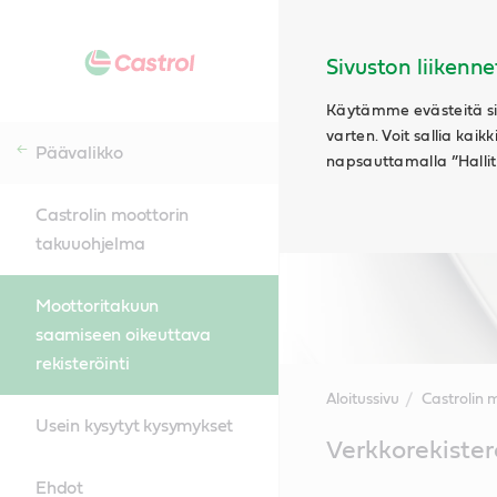
Sivuston liikenne
Käytämme evästeitä siv
varten. Voit sallia kaik
Päävalikko
napsauttamalla ”Hallits
Castrolin moottorin
takuuohjelma
Moottoritakuun
saamiseen oikeuttava
rekisteröinti
Aloitussivu
Castrolin 
Usein kysytyt kysymykset
Main
Verkkorekister
Content
Ehdot