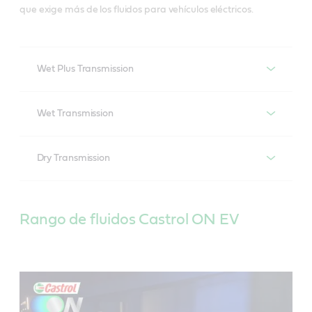
que exige más de los fluidos para vehículos eléctricos.
Wet Plus Transmission
Fluidos para transmisión húmeda
Wet Transmission
de vehículos eléctricos wet plus
Fluido de transmisión húmeda
Dry Transmission
para vehículos eléctricos
Fluido de transmisión en seco
para vehículos eléctricos
Rango de fluidos Castrol ON EV
El reto
Las futuras transmisiones de los motores de los EV
pueden mejorarse al agregar un dispositivo de
El reto
cambio para alcanzar velocidades más altas, operar
Los motores de los vehículos eléctricos (Electric Vehicle,
con sistemas sincronizadores a altas velocidades
EV) pueden generar un torque extremadamente alto