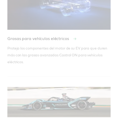
Los beneficios de los fluidos Castrol* para vehículos eléctricos
Grasas para vehículos eléctricos
están demostrados en pruebas y desarrollos personalizados.
Vaya más lejos¹, cargue más rápido² y dure más³.
Proteja los componentes del motor de su EV para que duren 
¹versus el fluido de llenado de fábrica del mercado masivo para
más con las grasas avanzadas Castrol ON para vehículos 
EV ²versus el sistema de batería enfriada indirecta ³versus el
fluido para transmisión de EV estándar
eléctricos. 