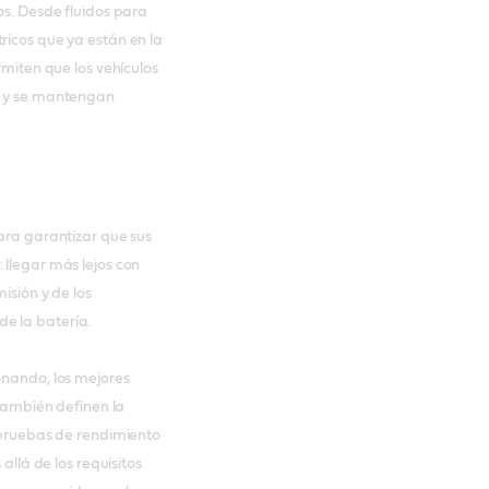
os. Desde fluidos para
ricos que ya están en la
rmiten que los vehículos
te y se mantengan
para garantizar que sus
 llegar más lejos con
isión y de los
de la batería.
onando, los mejores
 también definen la
s pruebas de rendimiento
allá de los requisitos