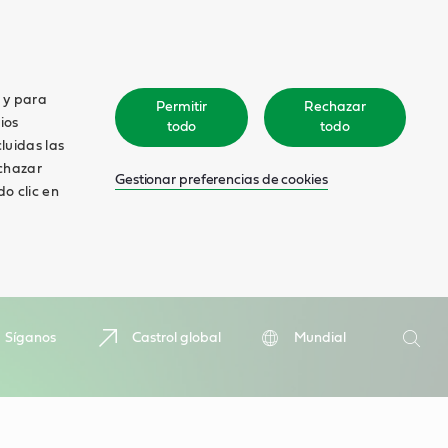
o y para
Permitir
Rechazar
ios
todo
todo
cluidas las
echazar
Gestionar preferencias de cookies
o clic en
Search
Síganos
Castrol global
Mundial
Searc