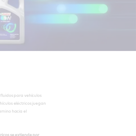
 fluidos para vehículos
hículos eléctricos juegan
camino hacia el
tricos se extiende por