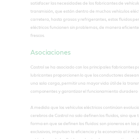
satisfacer las necesidades de los fabricantes de vehícul
transmisión, que están dentro de muchos vehículos eléct
carretera, hasta grasas y refrigerantes, estos fluidos pe
eléctricos funcionen sin problemas, de manera eficien
frescos.
Asociaciones
Castrol se ha asociado con los principales fabricantes 
lubricantes proporcionen lo que los conductores desean:
una sola carga, permitir una mayor vida útil de la transm
componentes y garantizar el funcionamiento duradero 
A medida que los vehículos eléctricos continúan evoluci
cerebros de Castrol no solo definen los fluidos, sino que
forma en que se definen los fluidos: son pioneros en la
exclusivas, impulsan la eficiencia y la economía al ir más 