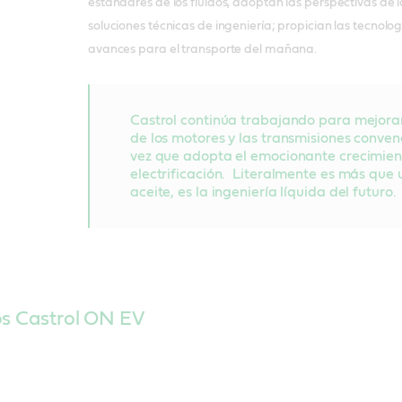
estándares de los fluidos, adoptan las perspectivas de 
soluciones técnicas de ingeniería; propician las tecnol
avances para el transporte del mañana.
Castrol continúa trabajando para mejorar 
de los motores y las transmisiones convenc
vez que adopta el emocionante crecimien
electrificación. Literalmente es más que 
aceite, es la ingeniería líquida del futuro.
os Castrol ON EV