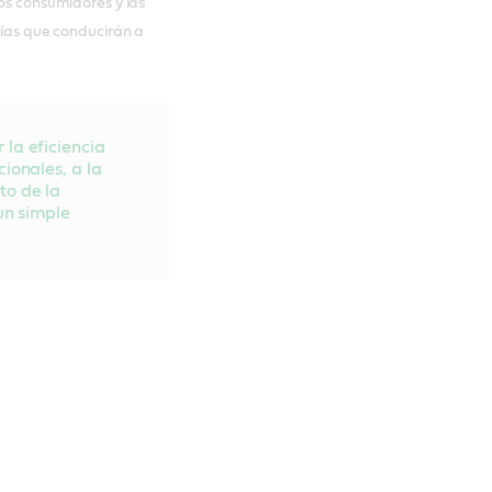
los consumidores y las
ogías que conducirán a
la eficiencia
ionales, a la
to de la
un simple