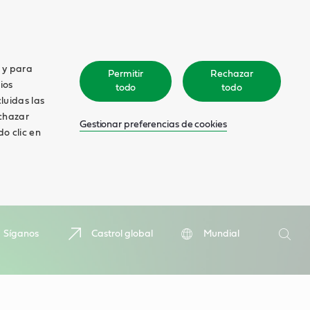
o y para
Permitir
Rechazar
ios
todo
todo
cluidas las
echazar
Gestionar preferencias de cookies
o clic en
Search
Síganos
Castrol global
Mundial
Searc