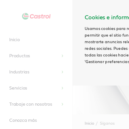
Cookies e informa
Usamos cookies para rec
permitir que el sitio f
Inicio
mostrarte anuncios relev
redes sociales. Puedes 
todas las cookies hacie
Productos
'Gestionar preferencia
Industrias
Servicios
Trabaje con nosotros
Conozca más
Inicio
Síganos