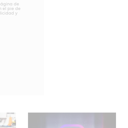
página de
 el pie de
licidad y