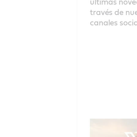
últimas nov
través de nu
canales soci