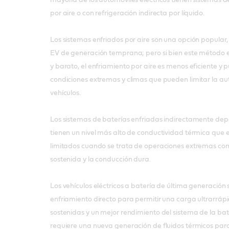
por aire o con refrigeración indirecta por líquido.
Los sistemas enfriados por aire son una opción popular,
EV de generación temprana; pero si bien este método 
y barato, el enfriamiento por aire es menos eficiente y
condiciones extremas y climas que pueden limitar la au
vehículos.
Los sistemas de baterías enfriadas indirectamente dep
tienen un nivel más alto de conductividad térmica que e
limitados cuando se trata de operaciones extremas com
sostenida y la conducción dura.
Los vehículos eléctricos a batería de última generación
enfriamiento directo para permitir una carga ultrarráp
sostenidas y un mejor rendimiento del sistema de la bate
requiere una nueva generación de fluidos térmicos para 