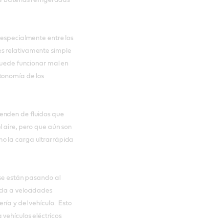
 especialmente entre los
es relativamente simple
 puede funcionar mal en
tonomía de los
enden de fluidos que
l aire, pero que aún son
o la carga ultrarrápida
 se están pasando al
ida a velocidades
ría y del vehículo. Esto
vehículos eléctricos