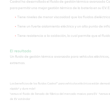
Castrol ha desarrollado el fluido de gestión térmica avanzada C
para permitir una mejor gestión térmica de la batería en su EV. Es
Tiene niveles de menor viscosidad que los fluidos dieléctric
Tiene un fuerte aislamiento eléctrico y un alto punto de inf
Tiene resistencia a la oxidación, lo cual permite que el flui
El resultado
Un fluido de gestión térmica avanzada para vehículos eléctricos
extremas.
Los beneficios de los fluidos Castrol* para vehículos eléctricos están demos
rápido² y dure más³.
¹versus el fluido de llenado de fábrica del mercado masivo para EV ²versus e
de EV estándar