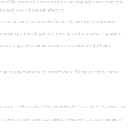
astrol ON para vehículos eléctricos con propiedades avanzadas
to es lo que lo hace tan efectivo:
os convencionales, como los fluidos de los transformadores.
lamación para proteger a su batería contra averías e ignición.
do mantenga el rendimiento durante la vida útil del fluido.
, que puede mantener la batería de su EV fría en condiciones
trados en pruebas y desarrollos personalizados. Vaya más lejos¹, cargue más
l sistema de batería enfriada indirecta ³versus el fluido para transmisión