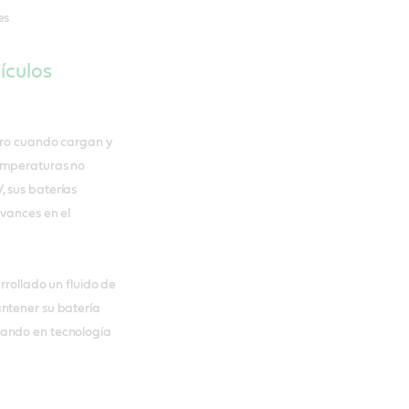
es
ículos
duro cuando cargan y
temperaturas no
, sus baterías
avances en el
rrollado un fluido de
ntener su batería
jando en tecnología