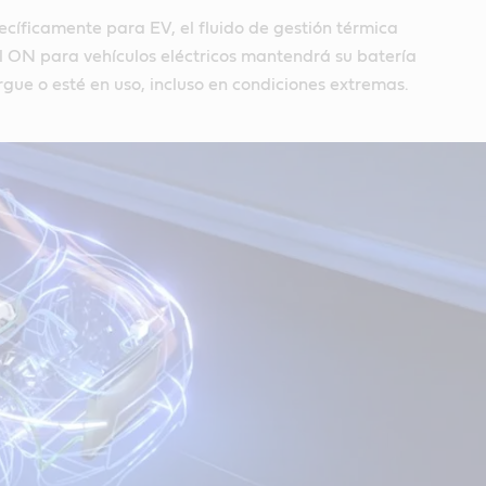
cíficamente para EV, el fluido de gestión térmica
 ON para vehículos eléctricos mantendrá su batería
rgue o esté en uso, incluso en condiciones extremas.