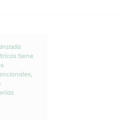
vanzada
tricos tiene
os
encionales,
e
erías