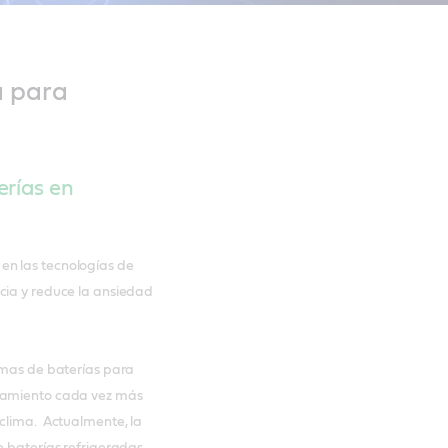
a para
erías en
en las tecnologías de
cia y reduce la ansiedad
temas de baterías para
onamiento cada vez más
 clima. Actualmente, la
e baterías refrigeradas