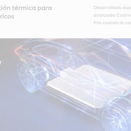
tión térmica para
Desarrollado espe
avanzada Castrol
ricos
fría cuando la ca