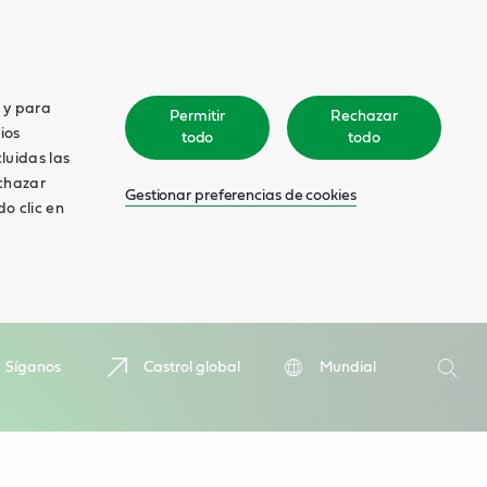
o y para
Permitir
Rechazar
ios
todo
todo
cluidas las
echazar
Gestionar preferencias de cookies
o clic en
Search
Síganos
Castrol global
Mundial
Searc