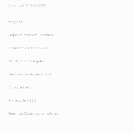
Copyright © 1999-2026
Molub-Alloy 860 ES
Alpha SP
bp global
Molub-Alloy 6040
Alphasyn EP
Hojas de datos del producto
Molub-Alloy 6080
Optigear BM
Preferencias de cookies
Spheerol EPLX
Optigear Synthetic PD
Notificaciones legales
Declaración de privacidad
Rodamiento de cuello enrollado (aire-aceite)
Motores
Mapa del sitio
Alpha SP
Longtime PD 2
Política de HSSE
Alphasyn EP
Molub-Alloy BRB 572
Garantía Castrol para motores
Optigear BM
Spheerol AP