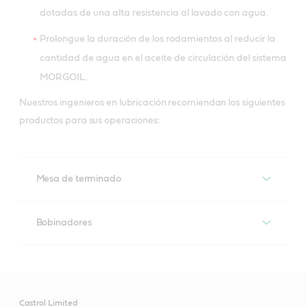
dotadas de una alta resistencia al lavado con agua.
Prolongue la duración de los rodamientos al reducir la
cantidad de agua en el aceite de circulación del sistema
MORGOIL.
Nuestros ingenieros en lubricación recomiendan los siguientes
productos para sus operaciones:
Mesa de terminado
Producto recomendado
Bobinadores
Producto recomendado
Rodamientos de rodillos con guías engrasadas,
rodamiento de cuello enrollado, rodamientos
de rodillos de tablas o transportadores
Caja de engranajes
Castrol Limited